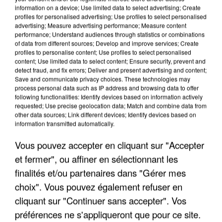
information on a device; Use limited data to select advertising; Create
profiles for personalised advertising; Use profiles to select personalised
advertising; Measure advertising performance; Measure content
performance; Understand audiences through statistics or combinations
of data from different sources; Develop and improve services; Create
profiles to personalise content; Use profiles to select personalised
content; Use limited data to select content; Ensure security, prevent and
detect fraud, and fix errors; Deliver and present advertising and content;
Save and communicate privacy choices. These technologies may
process personal data such as IP address and browsing data to offer
following functionalities: Identify devices based on information actively
requested; Use precise geolocation data; Match and combine data from
APRÈS TOUTES CES CANICULES, LES REFUGES
other data sources; Link different devices; Identify devices based on
DE FAUNE SAUVAGE SONT...
information transmitted automatically.
Vous pouvez accepter en cliquant sur "Accepter
et fermer", ou affiner en sélectionnant les
finalités et/ou partenaires dans "Gérer mes
choix". Vous pouvez également refuser en
cliquant sur "Continuer sans accepter". Vos
préférences ne s'appliqueront que pour ce site.