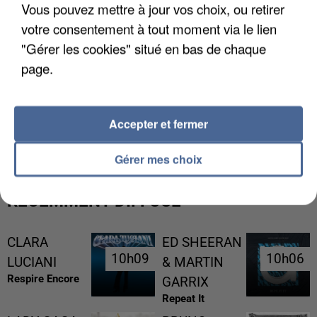
Vous pouvez mettre à jour vos choix, ou retirer
votre consentement à tout moment via le lien
"Gérer les cookies" situé en bas de chaque
page.
L’UN DES FONDATEURS SUPPOSÉS DE LA DZ
Accepter et fermer
MAFIA INTERPELLÉ EN ALGÉRIE
Gérer mes choix
RÉCEMMENT DIFFUSÉ
CLARA
ED SHEERAN
10h09
10h09
10h06
10h06
LUCIANI
& MARTIN
Respire Encore
GARRIX
Repeat It