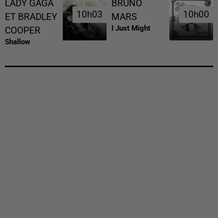
LADY GAGA
BRUNO
10h03
10h03
10h00
10h00
ET BRADLEY
MARS
I Just Might
COOPER
Shallow