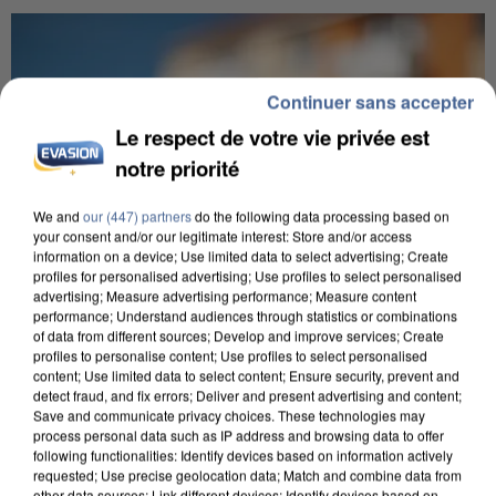
Continuer sans accepter
Le respect de votre vie privée est
notre priorité
We and
our (447) partners
do the following data processing based on
your consent and/or our legitimate interest: Store and/or access
information on a device; Use limited data to select advertising; Create
profiles for personalised advertising; Use profiles to select personalised
advertising; Measure advertising performance; Measure content
performance; Understand audiences through statistics or combinations
of data from different sources; Develop and improve services; Create
profiles to personalise content; Use profiles to select personalised
content; Use limited data to select content; Ensure security, prevent and
IL TUE SON FILS ET ENVOIE DES PHOTOS À SON
detect fraud, and fix errors; Deliver and present advertising and content;
EX-COMPAGNE À NICE
Save and communicate privacy choices. These technologies may
process personal data such as IP address and browsing data to offer
following functionalities: Identify devices based on information actively
requested; Use precise geolocation data; Match and combine data from
other data sources; Link different devices; Identify devices based on