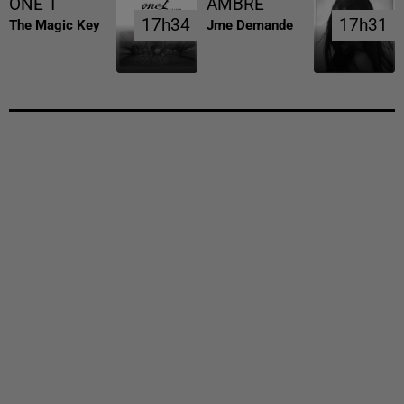
ONE T
AMBRE
17h34
17h34
17h31
17h31
The Magic Key
Jme Demande