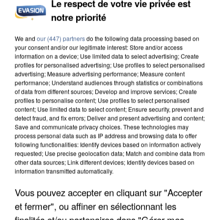
Le respect de votre vie privée est
notre priorité
INCENDIES : L’ÎLE-DE-FRANCE LANCE UN ÉLAN
DE SOLIDARITÉ AVEC LES...
We and
our (447) partners
do the following data processing based on
your consent and/or our legitimate interest: Store and/or access
information on a device; Use limited data to select advertising; Create
profiles for personalised advertising; Use profiles to select personalised
advertising; Measure advertising performance; Measure content
performance; Understand audiences through statistics or combinations
of data from different sources; Develop and improve services; Create
profiles to personalise content; Use profiles to select personalised
content; Use limited data to select content; Ensure security, prevent and
detect fraud, and fix errors; Deliver and present advertising and content;
Save and communicate privacy choices. These technologies may
process personal data such as IP address and browsing data to offer
following functionalities: Identify devices based on information actively
requested; Use precise geolocation data; Match and combine data from
other data sources; Link different devices; Identify devices based on
information transmitted automatically.
Vous pouvez accepter en cliquant sur "Accepter
et fermer", ou affiner en sélectionnant les
APRÈS TOUTES CES CANICULES, LES REFUGES
finalités et/ou partenaires dans "Gérer mes