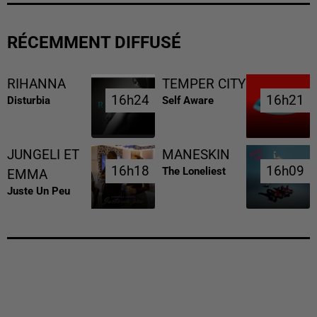
RÉCEMMENT DIFFUSÉ
RIHANNA
TEMPER CITY
16h24
16h24
16h21
16h21
Disturbia
Self Aware
JUNGELI ET
MANESKIN
16h18
16h18
16h09
16h09
The Loneliest
EMMA
Juste Un Peu