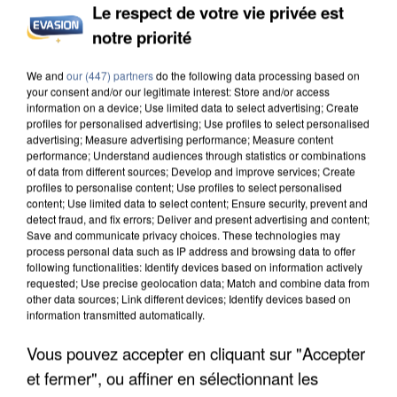
Le respect de votre vie privée est
notre priorité
INCENDIES : L’ÎLE-DE-FRANCE LANCE UN ÉLAN
We and
our (447) partners
do the following data processing based on
DE SOLIDARITÉ AVEC LES...
your consent and/or our legitimate interest: Store and/or access
information on a device; Use limited data to select advertising; Create
profiles for personalised advertising; Use profiles to select personalised
advertising; Measure advertising performance; Measure content
performance; Understand audiences through statistics or combinations
of data from different sources; Develop and improve services; Create
profiles to personalise content; Use profiles to select personalised
content; Use limited data to select content; Ensure security, prevent and
detect fraud, and fix errors; Deliver and present advertising and content;
Save and communicate privacy choices. These technologies may
process personal data such as IP address and browsing data to offer
following functionalities: Identify devices based on information actively
requested; Use precise geolocation data; Match and combine data from
other data sources; Link different devices; Identify devices based on
information transmitted automatically.
Vous pouvez accepter en cliquant sur "Accepter
et fermer", ou affiner en sélectionnant les