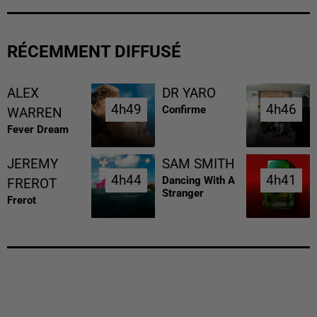
RÉCEMMENT DIFFUSÉ
ALEX
DR YARO
4h49
4h49
4h46
4h46
Confirme
WARREN
Fever Dream
JEREMY
SAM SMITH
4h44
4h44
4h41
4h41
Dancing With A
FREROT
Stranger
Frerot