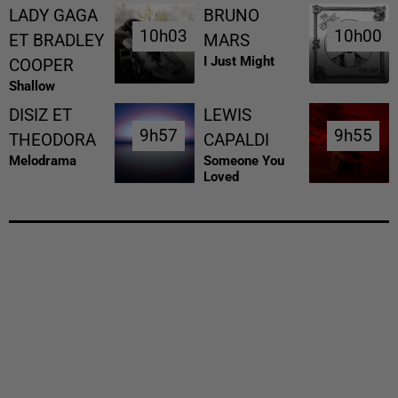
LADY GAGA
BRUNO
10h03
10h03
10h00
10h00
ET BRADLEY
MARS
I Just Might
COOPER
Shallow
DISIZ ET
LEWIS
9h57
9h57
9h55
9h55
THEODORA
CAPALDI
Melodrama
Someone You
Loved