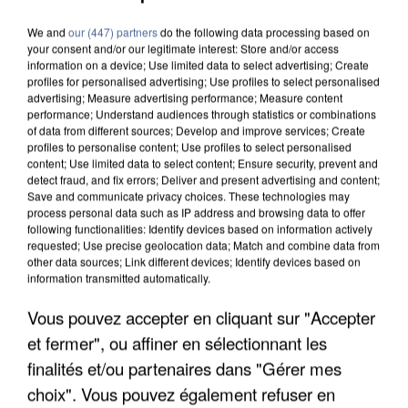
IL TUE SON FILS ET ENVOIE DES PHOTOS À SON
We and
our (447) partners
do the following data processing based on
EX-COMPAGNE À NICE
your consent and/or our legitimate interest: Store and/or access
information on a device; Use limited data to select advertising; Create
profiles for personalised advertising; Use profiles to select personalised
advertising; Measure advertising performance; Measure content
performance; Understand audiences through statistics or combinations
of data from different sources; Develop and improve services; Create
profiles to personalise content; Use profiles to select personalised
content; Use limited data to select content; Ensure security, prevent and
detect fraud, and fix errors; Deliver and present advertising and content;
Save and communicate privacy choices. These technologies may
process personal data such as IP address and browsing data to offer
following functionalities: Identify devices based on information actively
requested; Use precise geolocation data; Match and combine data from
other data sources; Link different devices; Identify devices based on
information transmitted automatically.
Vous pouvez accepter en cliquant sur "Accepter
et fermer", ou affiner en sélectionnant les
finalités et/ou partenaires dans "Gérer mes
INCENDIES : L’ÎLE-DE-FRANCE LANCE UN ÉLAN
DE SOLIDARITÉ AVEC LES...
choix". Vous pouvez également refuser en