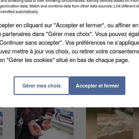
and browsing data to offer following functionalities: Identify devices based on infor
eolocation data; Match and combine data from other data sources; Link different de
nsmitted automatically.
pter en cliquant sur "Accepter et fermer", ou affiner en
ots que la quinquagénaire n'a pas cherché à cacher
/ou partenaires dans "Gérer mes choix". Vous pouvez éga
 expliquant faire pousser uniquement pour son usage
"Continuer sans accepter". Vos préférences ne s'appliqu
ui permettrait de soulager ses douleurs. L'enquête
uvez mettre à jour vos choix, ou retirer votre consenteme
evra toutefois répondre de ce délit devant la justice.
en "Gérer les cookies" situé en bas de chaque page.
Gérer mes choix
Accepter et fermer