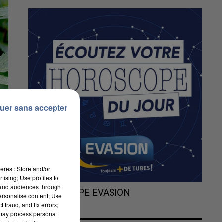
uer sans accepter
erest: Store and/or
tising; Use profiles to
tand audiences through
L'HOROSCOPE EVASION
personalise content; Use
 fraud, and fix errors;
 may process personal