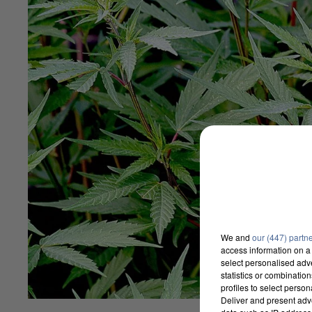
We and
our (447) partn
access information on a 
select personalised ad
statistics or combinatio
profiles to select person
Deliver and present adv