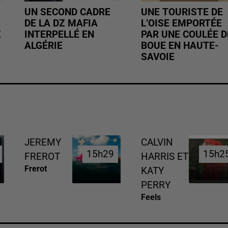
UN SECOND CADRE
UNE TOURISTE DE
DE LA DZ MAFIA
L’OISE EMPORTÉE
Z
INTERPELLÉ EN
PAR UNE COULÉE D
ALGÉRIE
BOUE EN HAUTE-
SAVOIE
JEREMY
CALVIN
15h29
15h29
15h2
15h2
FREROT
HARRIS ET
Frerot
KATY
PERRY
Feels