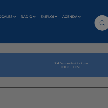
OCALES
RADIO
EMPLOI
AGENDA
J'ai Demande A La Lune
INDOCHINE