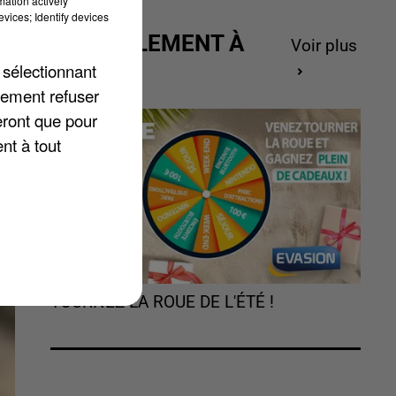
mation actively
vices; Identify devices
ACTUELLEMENT À
Voir plus
GAGNER
 sélectionnant
lement refuser
eront que pour
nt à tout
TOURNEZ LA ROUE DE L'ÉTÉ !