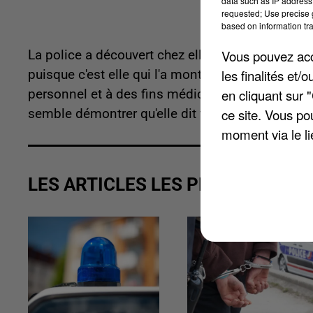
data such as IP address 
requested; Use precise g
based on information tra
Vous pouvez acce
La police a découvert chez elle une culture en p
les finalités et
puisque c'est elle qui l'a montré aux policiers,
en cliquant sur 
personnel et à des fins médicales. Le cannabis l
ce site. Vous po
semble démontrer qu'elle dit vrai. Cette femme d
moment via le li
LES ARTICLES LES PLUS VUS