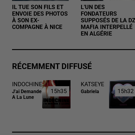
IL TUE SON FILS ET
L’UN DES
ENVOIE DES PHOTOS
FONDATEURS
À SON EX-
SUPPOSÉS DE LA D
COMPAGNE À NICE
MAFIA INTERPELLÉ
EN ALGÉRIE
RÉCEMMENT DIFFUSÉ
INDOCHINE
KATSEYE
15h35
15h35
15h32
15h32
J'ai Demande
Gabriela
A La Lune