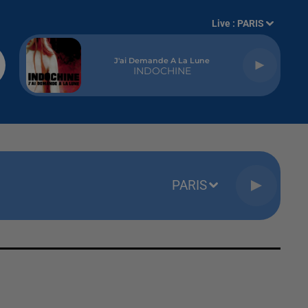
Live :
PARIS
J'ai Demande A La Lune
INDOCHINE
PARIS