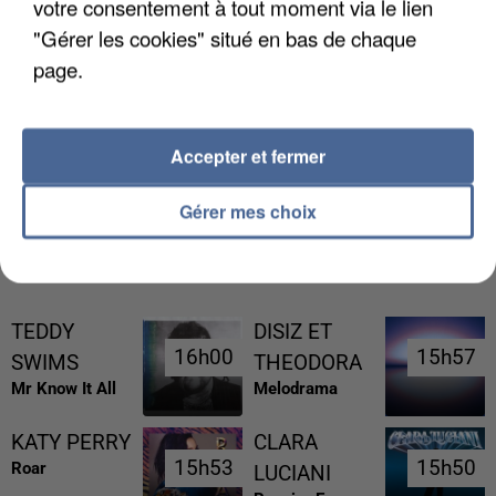
votre consentement à tout moment via le lien
"Gérer les cookies" situé en bas de chaque
page.
LES DONNÉES DE 300 000 CLIENTS DÉROBÉES À
INTERMARCHÉ APRÈS UNE...
Accepter et fermer
Gérer mes choix
RÉCEMMENT DIFFUSÉ
TEDDY
DISIZ ET
16h00
16h00
15h57
15h57
SWIMS
THEODORA
Mr Know It All
Melodrama
KATY PERRY
CLARA
15h53
15h53
15h50
15h50
Roar
LUCIANI