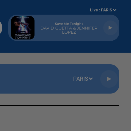
Live :
PARIS
Save Me Tonight
DAVID GUETTA & JENNIFER
LOPEZ
PARIS