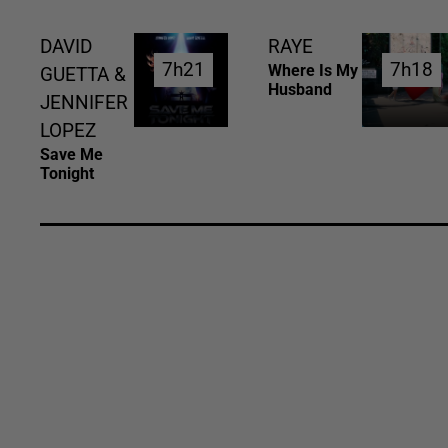
DAVID
RAYE
7h21
7h21
7h18
7h18
Where Is My
GUETTA &
Husband
JENNIFER
LOPEZ
Save Me
Tonight