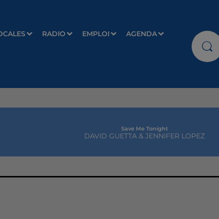
OCALES
RADIO
EMPLOI
AGENDA
Save Me Tonight
DAVID GUETTA & JENNIFER LOPEZ