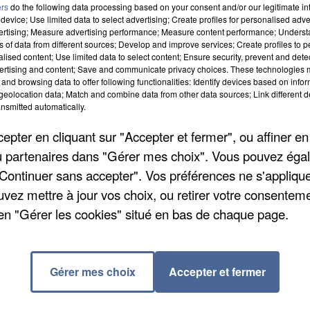
ers
do the following data processing based on your consent and/or our legitimate int
device; Use limited data to select advertising; Create profiles for personalised adver
vertising; Measure advertising performance; Measure content performance; Unders
ns of data from different sources; Develop and improve services; Create profiles to 
alised content; Use limited data to select content; Ensure security, prevent and detect
ertising and content; Save and communicate privacy choices. These technologies
and browsing data to offer following functionalities: Identify devices based on infor
eolocation data; Match and combine data from other data sources; Link different de
de nouveau accessibles. Mais le Conseil département
nsmitted automatically.
car les animaux sauvages vont devoir réapprendre leu
pter en cliquant sur "Accepter et fermer", ou affiner en
de mai est une période de naissances et de
/ou partenaires dans "Gérer mes choix". Vous pouvez éga
"Continuer sans accepter". Vos préférences ne s'appliqu
tenir son chien en laisse en forêt constitue une infracti
uvez mettre à jour vos choix, ou retirer votre consenteme
s forestières, il est impératif de limiter sa vitesse,
en "Gérer les cookies" situé en bas de chaque page.
s et surveiller les bas-côtés. Pour lutter contre le
ersonnes sont autorisés, tout comme la pratique
es.fr
.
Gérer mes choix
Accepter et fermer