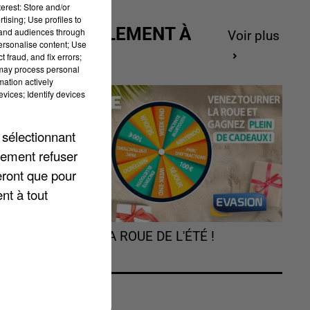
erest: Store and/or
tising; Use profiles to
ACTUELLEMENT À
tand audiences through
Voir plus
personalise content; Use
GAGNER
 fraud, and fix errors;
 may process personal
mation actively
vices; Identify devices
al
rs
 sélectionnant
lement refuser
eront que pour
on
nt à tout
TOURNEZ LA ROUE DE L'ÉTÉ !