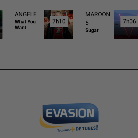
ANGELE
MAROON
7h10
7h10
7h06
7h06
What You
5
Want
Sugar