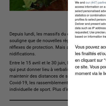
We and
our (447) partn
access information on a 
select personalised ad
statistics or combinatio
profiles to select person
Deliver and present adv
data such as IP address 
requested; Use precise g
Depuis lundi, les massifs du département sont 
based on information tra
souligne que de nouvelles règles s'appliquent, 
Vous pouvez acce
réflexes de protection. Mais aussi car le mois 
les finalités et
nidifications.
en cliquant sur 
Entre le 15 avril et le 30 juin, le fait de ne pas 
ce site. Vous po
qui peut donner lieu à verbalisation. Sur les route
moment via le li
maintenir des distances de sécurité entre véhicule
Covid-19, les rassemblements de maximum 10 p
individuelle de sport. Plus d'infos sur
www.yvelin