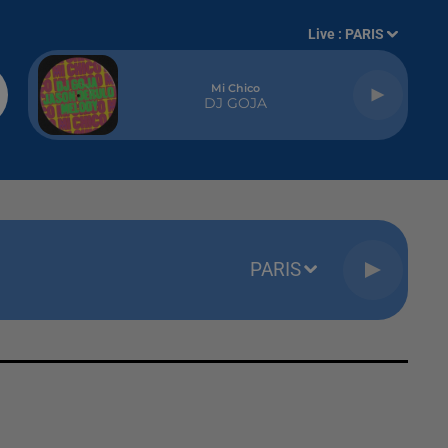
Live :
PARIS
Mi Chico
DJ GOJA
PARIS