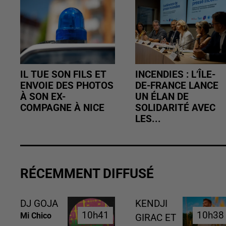
IL TUE SON FILS ET
INCENDIES : L’ÎLE-
ENVOIE DES PHOTOS
DE-FRANCE LANCE
À SON EX-
UN ÉLAN DE
COMPAGNE À NICE
SOLIDARITÉ AVEC
LES...
RÉCEMMENT DIFFUSÉ
DJ GOJA
KENDJI
10h41
10h41
10h38
10h38
Mi Chico
GIRAC ET