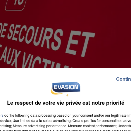
Contin
Le respect de votre vie privée est notre priorité
ers
do the following data processing based on your consent and/or our legitimate int
device; Use limited data to select advertising; Create profiles for personalised adver
vertising; Measure advertising performance; Measure content performance; Unders
ns of data from different sources; Develop and improve services; Create profiles to 