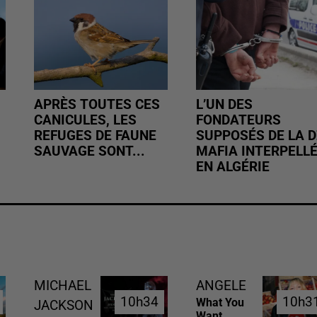
APRÈS TOUTES CES
L’UN DES
CANICULES, LES
FONDATEURS
REFUGES DE FAUNE
SUPPOSÉS DE LA D
SAUVAGE SONT...
MAFIA INTERPELL
EN ALGÉRIE
MICHAEL
ANGELE
10h34
10h34
10h3
10h3
What You
JACKSON
Want