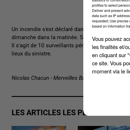
profiles to select person
Deliver and present adv
data such as IP address 
requested; Use precise g
based on information tra
Un incendie s'est déclaré dans un centre de dét
dimanche dans la matinée. Selon un premier bila
Vous pouvez acce
Il s'agit de 10 surveillants pénitentiaires, et tr
les finalités et
lieux du sinistre.
en cliquant sur 
ce site. Vous po
moment via le li
Nicolas Chacun - Merveilles Bavuidinsi
LES ARTICLES LES PLUS VUS