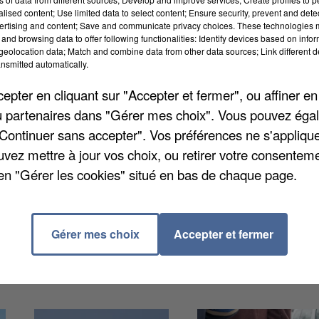
alised content; Use limited data to select content; Ensure security, prevent and detect
ertising and content; Save and communicate privacy choices. These technologies
and browsing data to offer following functionalities: Identify devices based on infor
eolocation data; Match and combine data from other data sources; Link different de
nsmitted automatically.
ention à Châteaudun. Les faits se sont produits
n, treize personnes ont été touchées par les fumées
pter en cliquant sur "Accepter et fermer", ou affiner en
ois détenus. Quatorze pompiers sont intervenus sur les
/ou partenaires dans "Gérer mes choix". Vous pouvez éga
"Continuer sans accepter". Vos préférences ne s'appliqu
uvez mettre à jour vos choix, ou retirer votre consenteme
en "Gérer les cookies" situé en bas de chaque page.
Gérer mes choix
Accepter et fermer