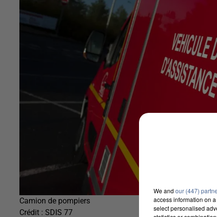
We and
our (447) partn
access information on a 
Camion de pompiers
select personalised ad
Crédit :
SDIS 77
statistics or combinatio