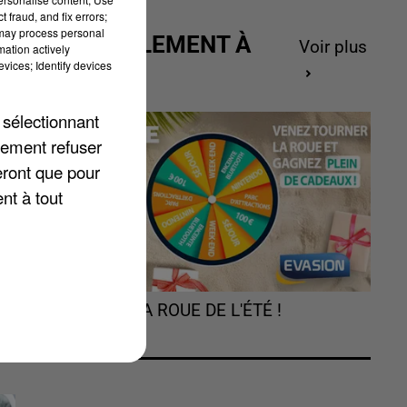
 fraud, and fix errors;
 may process personal
ACTUELLEMENT À
Voir plus
mation actively
GAGNER
vices; Identify devices
.
 sélectionnant
lement refuser
eront que pour
nt à tout
TOURNEZ LA ROUE DE L'ÉTÉ !