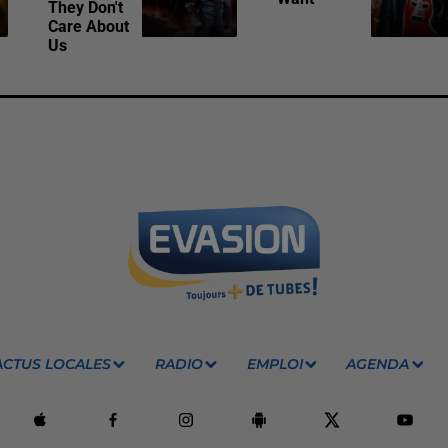
They Don't
Care About
Us
ACTUS LOCALES
RADIO
EMPLOI
AGENDA