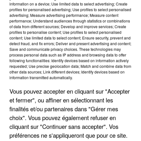
information on a device; Use limited data to select advertising; Create
profiles for personalised advertising; Use profiles to select personalised
advertising; Measure advertising performance; Measure content
performance; Understand audiences through statistics or combinations
of data from different sources; Develop and improve services; Create
profiles to personalise content; Use profiles to select personalised
content; Use limited data to select content; Ensure security, prevent and
detect fraud, and fix errors; Deliver and present advertising and content;
Save and communicate privacy choices. These technologies may
process personal data such as IP address and browsing data to offer
following functionalities: Identify devices based on information actively
requested; Use precise geolocation data; Match and combine data from
other data sources; Link different devices; Identify devices based on
APRÈS TOUTES CES CANICULES, LES REFUGES
information transmitted automatically.
DE FAUNE SAUVAGE SONT...
Vous pouvez accepter en cliquant sur "Accepter
et fermer", ou affiner en sélectionnant les
finalités et/ou partenaires dans "Gérer mes
choix". Vous pouvez également refuser en
cliquant sur "Continuer sans accepter". Vos
préférences ne s'appliqueront que pour ce site.