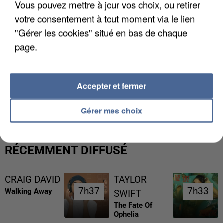
Vous pouvez mettre à jour vos choix, ou retirer
votre consentement à tout moment via le lien
"Gérer les cookies" situé en bas de chaque
page.
Accepter et fermer
L’UN DES FONDATEURS SUPPOSÉS DE LA DZ
MAFIA INTERPELLÉ EN ALGÉRIE
Gérer mes choix
RÉCEMMENT DIFFUSÉ
CRAIG DAVID
TAYLOR
7h37
7h37
7h33
7h33
Walking Away
SWIFT
The Fate Of
Ophelia