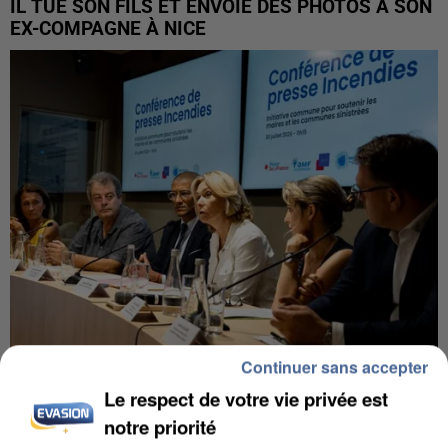
IL TUE SON FILS ET ENVOIE DES PHOTOS À SON
EX-COMPAGNE À NICE
Continuer sans accepter
INCENDIES : L’ÎLE-DE-FRANCE LANCE UN ÉLAN
Le respect de votre vie privée est
DE SOLIDARITÉ AVEC LES...
notre priorité