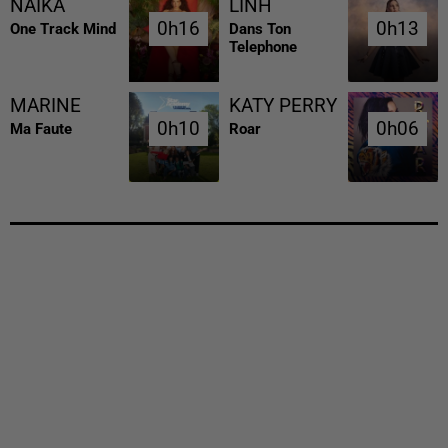
NAIKA
LINH
0h16
0h16
0h13
0h13
One Track Mind
Dans Ton
Telephone
MARINE
KATY PERRY
0h10
0h10
0h06
0h06
Ma Faute
Roar