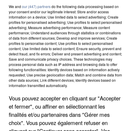
We and
our (447) partners
do the following data processing based on
your consent and/or our legitimate interest: Store and/or access
information on a device; Use limited data to select advertising; Create
profiles for personalised advertising; Use profiles to select personalised
advertising; Measure advertising performance; Measure content
performance; Understand audiences through statistics or combinations
of data from different sources; Develop and improve services; Create
profiles to personalise content; Use profiles to select personalised
content; Use limited data to select content; Ensure security, prevent and
detect fraud, and fix errors; Deliver and present advertising and content;
Save and communicate privacy choices. These technologies may
process personal data such as IP address and browsing data to offer
following functionalities: Identify devices based on information actively
requested; Use precise geolocation data; Match and combine data from
other data sources; Link different devices; Identify devices based on
information transmitted automatically.
APRÈS TOUTES CES CANICULES, LES REFUGES
Vous pouvez accepter en cliquant sur "Accepter
DE FAUNE SAUVAGE SONT...
et fermer", ou affiner en sélectionnant les
finalités et/ou partenaires dans "Gérer mes
choix". Vous pouvez également refuser en
cliquant sur "Continuer sans accepter". Vos