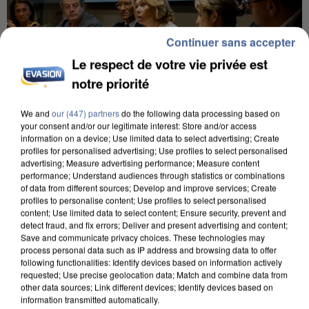
Continuer sans accepter
Le respect de votre vie privée est
notre priorité
We and
our (447) partners
do the following data processing based on
your consent and/or our legitimate interest: Store and/or access
information on a device; Use limited data to select advertising; Create
INCENDIES : L’ÎLE-DE-FRANCE LANCE UN ÉLAN
profiles for personalised advertising; Use profiles to select personalised
DE SOLIDARITÉ AVEC LES...
advertising; Measure advertising performance; Measure content
performance; Understand audiences through statistics or combinations
of data from different sources; Develop and improve services; Create
profiles to personalise content; Use profiles to select personalised
content; Use limited data to select content; Ensure security, prevent and
detect fraud, and fix errors; Deliver and present advertising and content;
Save and communicate privacy choices. These technologies may
process personal data such as IP address and browsing data to offer
following functionalities: Identify devices based on information actively
requested; Use precise geolocation data; Match and combine data from
other data sources; Link different devices; Identify devices based on
information transmitted automatically.