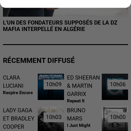
L’UN DES FONDATEURS SUPPOSÉS DE LA DZ
MAFIA INTERPELLÉ EN ALGÉRIE
RÉCEMMENT DIFFUSÉ
CLARA
ED SHEERAN
10h09
10h09
10h06
10h06
LUCIANI
& MARTIN
Respire Encore
GARRIX
Repeat It
LADY GAGA
BRUNO
10h03
10h03
10h00
10h00
ET BRADLEY
MARS
I Just Might
COOPER