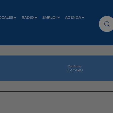
OCALES
RADIO
EMPLOI
AGENDA
Confirme
DR YARO