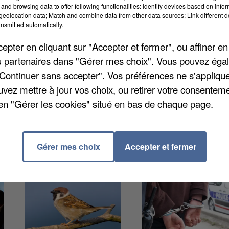
and browsing data to offer following functionalities: Identify devices based on infor
eolocation data; Match and combine data from other data sources; Link different de
nsmitted automatically.
bassins et cours d'eau du département a pris fin avec
pter en cliquant sur "Accepter et fermer", ou affiner en
 du mois de septembre a permis de faire remonter le
/ou partenaires dans "Gérer mes choix". Vous pouvez éga
e. Ce retour à la normale est constaté sur l'ensemble
"Continuer sans accepter". Vos préférences ne s'appliqu
nne qui annule donc toutes les mesures de restriction
uvez mettre à jour vos choix, ou retirer votre consenteme
en "Gérer les cookies" situé en bas de chaque page.
Gérer mes choix
Accepter et fermer