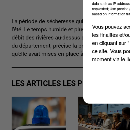
data such as IP address 
requested; Use precise g
based on information tra
La période de sécheresse qui frappait plusieurs 
Vous pouvez acce
l'été. Le temps humide et pluvieux depuis la fin
les finalités et
débit des rivières au-dessus du seuil de vigilanc
en cliquant sur 
du département, précise la préfecture de l'Esso
ce site. Vous po
qu'elle avait mises en place à la mi-juillet.
moment via le li
LES ARTICLES LES PLUS VUS