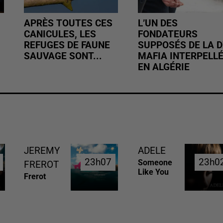
APRÈS TOUTES CES
L’UN DES
CANICULES, LES
FONDATEURS
REFUGES DE FAUNE
SUPPOSÉS DE LA D
SAUVAGE SONT...
MAFIA INTERPELL
EN ALGÉRIE
JEREMY
ADELE
23h07
23h07
23h0
23h0
Someone
FREROT
Like You
Frerot