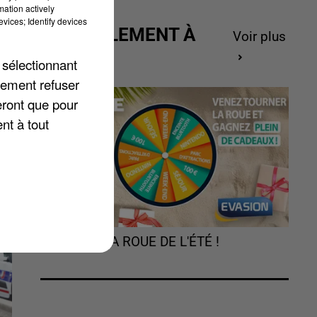
mation actively
vices; Identify devices
ACTUELLEMENT À
Voir plus
GAGNER
 sélectionnant
lement refuser
eront que pour
s
nt à tout
TOURNEZ LA ROUE DE L'ÉTÉ !