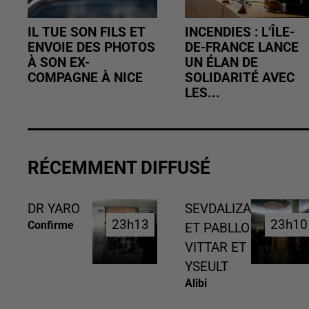
IL TUE SON FILS ET
INCENDIES : L’ÎLE-
ENVOIE DES PHOTOS
DE-FRANCE LANCE
À SON EX-
UN ÉLAN DE
COMPAGNE À NICE
SOLIDARITÉ AVEC
LES...
RÉCEMMENT DIFFUSÉ
DR YARO
SEVDALIZA
23h13
23h13
23h10
23h10
Confirme
ET PABLLO
VITTAR ET
YSEULT
Alibi