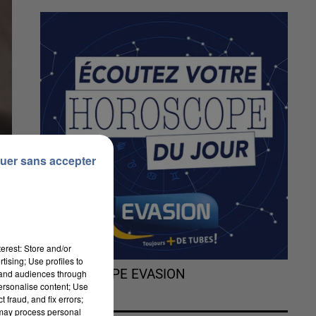
uer sans accepter
erest: Store and/or
tising; Use profiles to
L'HOROSCOPE EVASION
tand audiences through
personalise content; Use
 fraud, and fix errors;
 may process personal