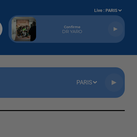
Live :
PARIS
Confirme
DR YARO
PARIS