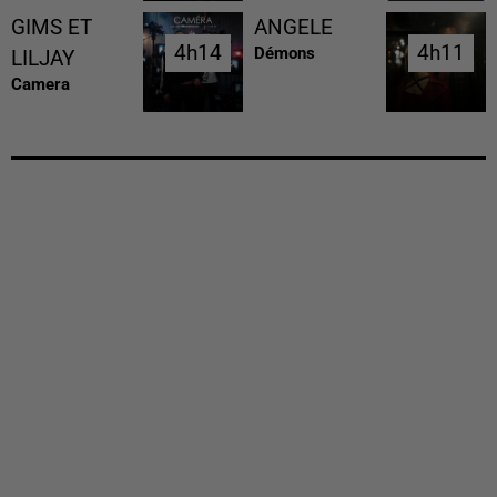
GIMS ET
ANGELE
4h14
4h14
4h11
4h11
Démons
LILJAY
Camera