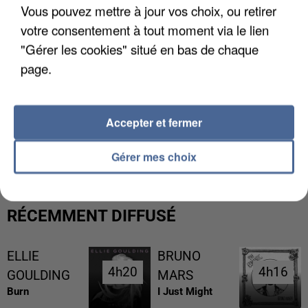
Vous pouvez mettre à jour vos choix, ou retirer
votre consentement à tout moment via le lien
"Gérer les cookies" situé en bas de chaque
page.
Accepter et fermer
L’UN DES FONDATEURS SUPPOSÉS DE LA DZ
MAFIA INTERPELLÉ EN ALGÉRIE
Gérer mes choix
RÉCEMMENT DIFFUSÉ
ELLIE
BRUNO
4h20
4h20
4h16
4h16
GOULDING
MARS
Burn
I Just Might