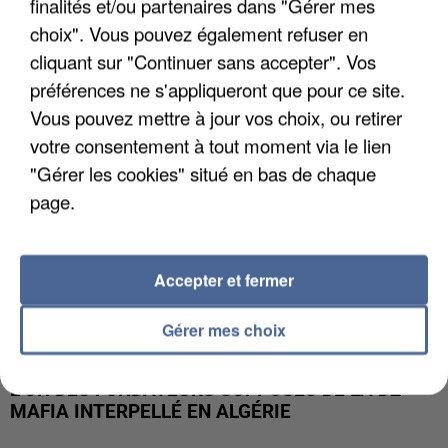
finalités et/ou partenaires dans "Gérer mes
APRÈS TOUTES CES CANICULES, LES REFUGES
DE FAUNE SAUVAGE SONT...
choix". Vous pouvez également refuser en
cliquant sur "Continuer sans accepter". Vos
préférences ne s'appliqueront que pour ce site.
Vous pouvez mettre à jour vos choix, ou retirer
votre consentement à tout moment via le lien
"Gérer les cookies" situé en bas de chaque
page.
Accepter et fermer
Gérer mes choix
L’UN DES FONDATEURS SUPPOSÉS DE LA DZ
MAFIA INTERPELLÉ EN ALGÉRIE