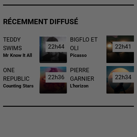
RÉCEMMENT DIFFUSÉ
TEDDY
BIGFLO ET
22h44
22h44
22h41
22h41
SWIMS
OLI
Mr Know It All
Picasso
ONE
PIERRE
22h36
22h36
22h34
22h34
REPUBLIC
GARNIER
Counting Stars
L'horizon