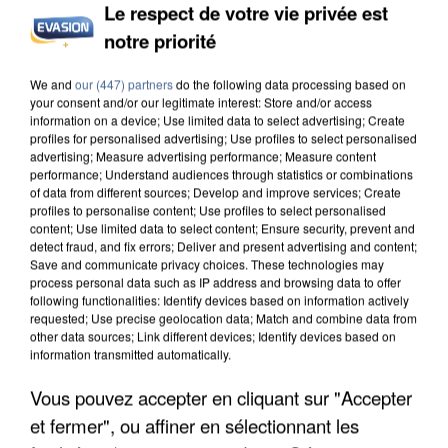
Le respect de votre vie privée est
notre priorité
INCENDIES : L’ÎLE-DE-FRANCE LANCE UN ÉLAN
We and
our (447) partners
do the following data processing based on
DE SOLIDARITÉ AVEC LES...
your consent and/or our legitimate interest: Store and/or access
information on a device; Use limited data to select advertising; Create
profiles for personalised advertising; Use profiles to select personalised
advertising; Measure advertising performance; Measure content
performance; Understand audiences through statistics or combinations
of data from different sources; Develop and improve services; Create
profiles to personalise content; Use profiles to select personalised
content; Use limited data to select content; Ensure security, prevent and
detect fraud, and fix errors; Deliver and present advertising and content;
Save and communicate privacy choices. These technologies may
process personal data such as IP address and browsing data to offer
following functionalities: Identify devices based on information actively
requested; Use precise geolocation data; Match and combine data from
other data sources; Link different devices; Identify devices based on
information transmitted automatically.
Vous pouvez accepter en cliquant sur "Accepter
et fermer", ou affiner en sélectionnant les