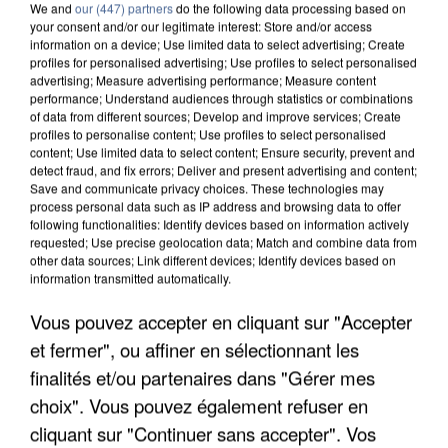
We and
our (447) partners
do the following data processing based on
your consent and/or our legitimate interest: Store and/or access
information on a device; Use limited data to select advertising; Create
profiles for personalised advertising; Use profiles to select personalised
advertising; Measure advertising performance; Measure content
performance; Understand audiences through statistics or combinations
of data from different sources; Develop and improve services; Create
profiles to personalise content; Use profiles to select personalised
content; Use limited data to select content; Ensure security, prevent and
detect fraud, and fix errors; Deliver and present advertising and content;
Save and communicate privacy choices. These technologies may
process personal data such as IP address and browsing data to offer
following functionalities: Identify devices based on information actively
requested; Use precise geolocation data; Match and combine data from
other data sources; Link different devices; Identify devices based on
information transmitted automatically.
APRÈS TOUTES CES CANICULES, LES REFUGES
Vous pouvez accepter en cliquant sur "Accepter
DE FAUNE SAUVAGE SONT...
et fermer", ou affiner en sélectionnant les
finalités et/ou partenaires dans "Gérer mes
choix". Vous pouvez également refuser en
cliquant sur "Continuer sans accepter". Vos