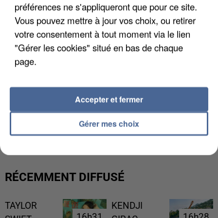
préférences ne s'appliqueront que pour ce site.
Vous pouvez mettre à jour vos choix, ou retirer
votre consentement à tout moment via le lien
"Gérer les cookies" situé en bas de chaque
page.
Accepter et fermer
L’UN DES FONDATEURS SUPPOSÉS DE LA DZ
Gérer mes choix
MAFIA INTERPELLÉ EN ALGÉRIE
RÉCEMMENT DIFFUSÉ
TAYLOR
KENDJI
16h31
16h31
16h28
16h28