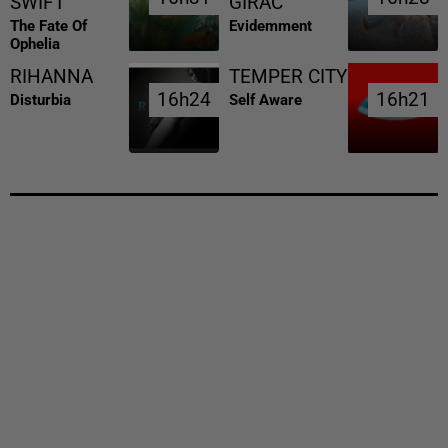
SWIFT
GIRAC
The Fate Of
Evidemment
Ophelia
RIHANNA
TEMPER CITY
16h24
16h24
16h21
16h21
Disturbia
Self Aware