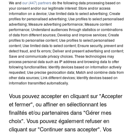
We and
our (447) partners
do the following data processing based on
your consent and/or our legitimate interest: Store and/or access
information on a device; Use limited data to select advertising; Create
profiles for personalised advertising; Use profiles to select personalised
advertising; Measure advertising performance; Measure content
performance; Understand audiences through statistics or combinations
of data from different sources; Develop and improve services; Create
profiles to personalise content; Use profiles to select personalised
content; Use limited data to select content; Ensure security, prevent and
detect fraud, and fix errors; Deliver and present advertising and content;
Save and communicate privacy choices. These technologies may
process personal data such as IP address and browsing data to offer
following functionalities: Identify devices based on information actively
requested; Use precise geolocation data; Match and combine data from
other data sources; Link different devices; Identify devices based on
information transmitted automatically.
APRÈS TOUTES CES CANICULES, LES REFUGES
Vous pouvez accepter en cliquant sur "Accepter
DE FAUNE SAUVAGE SONT...
et fermer", ou affiner en sélectionnant les
finalités et/ou partenaires dans "Gérer mes
choix". Vous pouvez également refuser en
cliquant sur "Continuer sans accepter". Vos