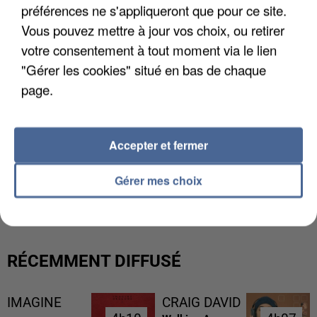
préférences ne s'appliqueront que pour ce site.
Vous pouvez mettre à jour vos choix, ou retirer
votre consentement à tout moment via le lien
"Gérer les cookies" situé en bas de chaque
page.
Accepter et fermer
L’UN DES FONDATEURS SUPPOSÉS DE LA DZ
Gérer mes choix
MAFIA INTERPELLÉ EN ALGÉRIE
RÉCEMMENT DIFFUSÉ
IMAGINE
CRAIG DAVID