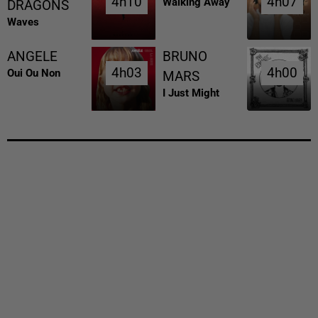
4h10
4h10
4h07
4h07
Walking Away
DRAGONS
Waves
ANGELE
BRUNO
4h03
4h03
4h00
4h00
Oui Ou Non
MARS
I Just Might