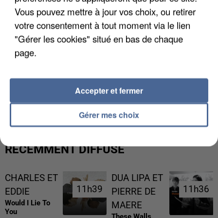
Vous pouvez mettre à jour vos choix, ou retirer
votre consentement à tout moment via le lien
"Gérer les cookies" situé en bas de chaque
page.
L’UN DES FONDATEURS SUPPOSÉS DE LA DZ
Accepter et fermer
MAFIA INTERPELLÉ EN ALGÉRIE
Gérer mes choix
RÉCEMMENT DIFFUSÉ
CHARLES ET
DUA LIPA ET
11h39
11h39
11h36
11h36
EDDIE
PIERRE DE
Would I Lie To
MAERE
You
These Walls