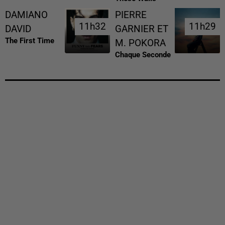
DAMIANO
PIERRE
11h32
11h32
11h29
11h29
DAVID
GARNIER ET
The First Time
M. POKORA
Chaque Seconde