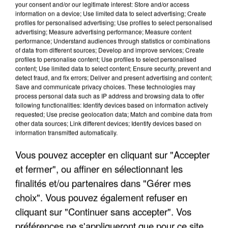
your consent and/or our legitimate interest: Store and/or access
information on a device; Use limited data to select advertising; Create
profiles for personalised advertising; Use profiles to select personalised
advertising; Measure advertising performance; Measure content
performance; Understand audiences through statistics or combinations
of data from different sources; Develop and improve services; Create
profiles to personalise content; Use profiles to select personalised
content; Use limited data to select content; Ensure security, prevent and
detect fraud, and fix errors; Deliver and present advertising and content;
Save and communicate privacy choices. These technologies may
process personal data such as IP address and browsing data to offer
following functionalities: Identify devices based on information actively
requested; Use precise geolocation data; Match and combine data from
APRÈS TOUTES CES CANICULES, LES REFUGES
other data sources; Link different devices; Identify devices based on
information transmitted automatically.
DE FAUNE SAUVAGE SONT...
Vous pouvez accepter en cliquant sur "Accepter
et fermer", ou affiner en sélectionnant les
finalités et/ou partenaires dans "Gérer mes
choix". Vous pouvez également refuser en
cliquant sur "Continuer sans accepter". Vos
préférences ne s'appliqueront que pour ce site.