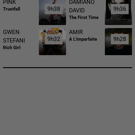
PINK
DAMIANO
9h38
9h38
9h36
9h36
Trustfall
DAVID
The First Time
GWEN
AMIR
9h32
9h32
9h28
9h28
A L'imparfaite
STEFANI
Rich Girl