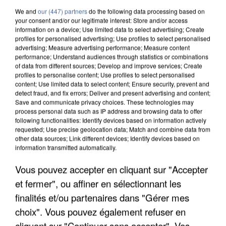
We and
our (447) partners
do the following data processing based on
your consent and/or our legitimate interest: Store and/or access
information on a device; Use limited data to select advertising; Create
profiles for personalised advertising; Use profiles to select personalised
advertising; Measure advertising performance; Measure content
performance; Understand audiences through statistics or combinations
of data from different sources; Develop and improve services; Create
profiles to personalise content; Use profiles to select personalised
content; Use limited data to select content; Ensure security, prevent and
detect fraud, and fix errors; Deliver and present advertising and content;
Save and communicate privacy choices. These technologies may
process personal data such as IP address and browsing data to offer
following functionalities: Identify devices based on information actively
requested; Use precise geolocation data; Match and combine data from
other data sources; Link different devices; Identify devices based on
information transmitted automatically.
L’UN DES FONDATEURS SUPPOSÉS DE LA DZ
Vous pouvez accepter en cliquant sur "Accepter
MAFIA INTERPELLÉ EN ALGÉRIE
et fermer", ou affiner en sélectionnant les
finalités et/ou partenaires dans "Gérer mes
choix". Vous pouvez également refuser en
cliquant sur "Continuer sans accepter". Vos