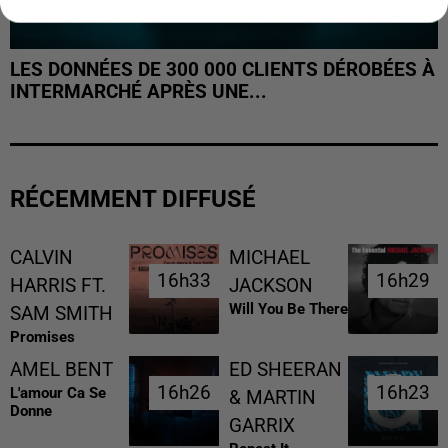
LES DONNÉES DE 300 000 CLIENTS DÉROBÉES À
INTERMARCHÉ APRÈS UNE...
RÉCEMMENT DIFFUSÉ
CALVIN
MICHAEL
16h33
16h33
16h29
16h29
HARRIS FT.
JACKSON
Will You Be There
SAM SMITH
Promises
AMEL BENT
ED SHEERAN
16h26
16h26
16h23
16h23
L'amour Ca Se
& MARTIN
Donne
GARRIX