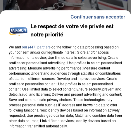
Continuer sans accepter
Le respect de votre vie privée est
notre priorité
We and
our (447) partners
do the following data processing based on
your consent and/or our legitimate interest: Store and/or access
UN SECOND CADRE DE LA DZ MAFIA
information on a device; Use limited data to select advertising; Create
profiles for personalised advertising; Use profiles to select personalised
INTERPELLÉ EN ALGÉRIE
advertising; Measure advertising performance; Measure content
performance; Understand audiences through statistics or combinations
of data from different sources; Develop and improve services; Create
profiles to personalise content; Use profiles to select personalised
content; Use limited data to select content; Ensure security, prevent and
detect fraud, and fix errors; Deliver and present advertising and content;
Save and communicate privacy choices. These technologies may
process personal data such as IP address and browsing data to offer
following functionalities: Identify devices based on information actively
requested; Use precise geolocation data; Match and combine data from
other data sources; Link different devices; Identify devices based on
information transmitted automatically.