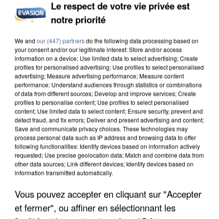
Le respect de votre vie privée est
L’UN DES FONDATEURS SUPPOSÉS DE LA DZ
notre priorité
MAFIA INTERPELLÉ EN ALGÉRIE
We and
our (447) partners
do the following data processing based on
your consent and/or our legitimate interest: Store and/or access
information on a device; Use limited data to select advertising; Create
profiles for personalised advertising; Use profiles to select personalised
advertising; Measure advertising performance; Measure content
performance; Understand audiences through statistics or combinations
of data from different sources; Develop and improve services; Create
profiles to personalise content; Use profiles to select personalised
content; Use limited data to select content; Ensure security, prevent and
detect fraud, and fix errors; Deliver and present advertising and content;
Save and communicate privacy choices. These technologies may
process personal data such as IP address and browsing data to offer
following functionalities: Identify devices based on information actively
requested; Use precise geolocation data; Match and combine data from
other data sources; Link different devices; Identify devices based on
information transmitted automatically.
Vous pouvez accepter en cliquant sur "Accepter
UN SECOND CADRE DE LA DZ MAFIA
et fermer", ou affiner en sélectionnant les
INTERPELLÉ EN ALGÉRIE