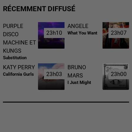
RÉCEMMENT DIFFUSÉ
PURPLE
ANGELE
23h10
23h10
23h07
23h07
What You Want
DISCO
MACHINE ET
KUNGS
Substitution
KATY PERRY
BRUNO
23h03
23h03
23h00
23h00
California Gurls
MARS
I Just Might