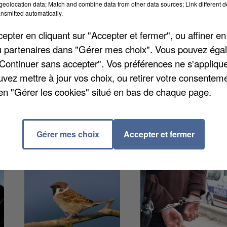
eolocation data; Match and combine data from other data sources; Link different de
nsmitted automatically.
pter en cliquant sur "Accepter et fermer", ou affiner en
incluant l'ancienne Picardie et le feu Nord-Pas-de-Cala
/ou partenaires dans "Gérer mes choix". Vous pouvez éga
u territoire qui compose désormais le nord de la
"Continuer sans accepter". Vos préférences ne s'appliqu
t pour choisir le nom « Hauts-de-France », avec le
uvez mettre à jour vos choix, ou retirer votre consenteme
lundi, en fin de matinée, le nouveau nom a finalement
en "Gérer les cookies" situé en bas de chaque page.
Gérer mes choix
Accepter et fermer