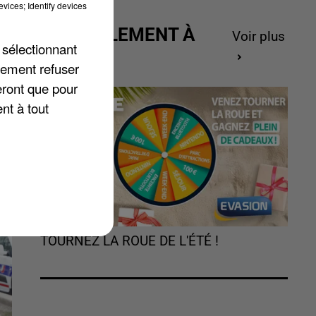
vices; Identify devices
ACTUELLEMENT À
Voir plus
 sélectionnant
is
GAGNER
lement refuser
eront que pour
nt à tout
TOURNEZ LA ROUE DE L'ÉTÉ !