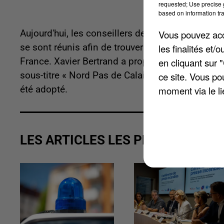
requested; Use precise g
based on information tra
Vous pouvez acce
Aujourd'hui, les conseillers de la grande région 
les finalités et
se sont réunis afin de trouver un nouveau nom a
en cliquant sur 
France. Xavier Bertrand a proposé un amendemen
ce site. Vous po
sous-titre « Nord Pas de Calais - Picardie ». Ce 
moment via le li
été adopté.
LES ARTICLES LES PLUS VUS