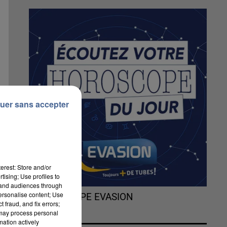
uer sans accepter
erest: Store and/or
tising; Use profiles to
tand audiences through
personalise content; Use
L'HOROSCOPE EVASION
 fraud, and fix errors;
 may process personal
mation actively