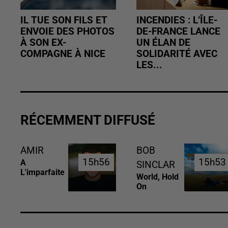
IL TUE SON FILS ET
INCENDIES : L’ÎLE-
ENVOIE DES PHOTOS
DE-FRANCE LANCE
À SON EX-
UN ÉLAN DE
COMPAGNE À NICE
SOLIDARITÉ AVEC
LES...
RÉCEMMENT DIFFUSÉ
AMIR
BOB
15h56
15h56
15h53
15h53
A
SINCLAR
L'imparfaite
World, Hold
On