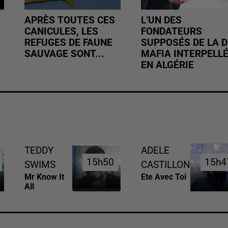
APRÈS TOUTES CES
L’UN DES
CANICULES, LES
FONDATEURS
REFUGES DE FAUNE
SUPPOSÉS DE LA D
SAUVAGE SONT...
MAFIA INTERPELL
EN ALGÉRIE
TEDDY
ADELE
15h50
15h50
15h4
15h4
SWIMS
CASTILLON
Mr Know It
Ete Avec Toi
All