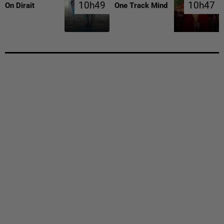
10h49
10h49
10h47
10h47
On Dirait
One Track Mind