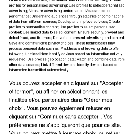
profiles for personalised advertising; Use profiles to select personalised
advertising; Measure advertising performance; Measure content
performance; Understand audiences through statistics or combinations
of data from different sources; Develop and improve services; Create
profiles to personalise content; Use profiles to select personalised
content; Use limited data to select content; Ensure security, prevent and
detect fraud, and fix errors; Deliver and present advertising and content;
Save and communicate privacy choices. These technologies may
process personal data such as IP address and browsing data to offer
following functionalities: Identify devices based on information actively
requested; Use precise geolocation data; Match and combine data from
L’UN DES FONDATEURS SUPPOSÉS DE LA DZ
other data sources; Link different devices; Identify devices based on
MAFIA INTERPELLÉ EN ALGÉRIE
information transmitted automatically.
Vous pouvez accepter en cliquant sur "Accepter
et fermer", ou affiner en sélectionnant les
finalités et/ou partenaires dans "Gérer mes
choix". Vous pouvez également refuser en
cliquant sur "Continuer sans accepter". Vos
préférences ne s'appliqueront que pour ce site.
Vous pouvez mettre à jour vos choix, ou retirer