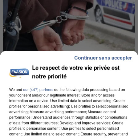
Continuer sans accepter
Le respect de votre vie privée est
8h00
notre priorité
Un second cadre de la DZ Mafia interpellé en
Algérie
We and
our (447) partners
do the following data processing based on
your consent and/or our legitimate interest: Store and/or access
Un cofondateur du réseau avait été interpellé
information on a device; Use limited data to select advertising; Create
quelques jours plus tôt.
profiles for personalised advertising; Use profiles to select personalised
advertising; Measure advertising performance; Measure content
performance; Understand audiences through statistics or combinations
of data from different sources; Develop and improve services; Create
profiles to personalise content; Use profiles to select personalised
content; Use limited data to select content; Ensure security, prevent and