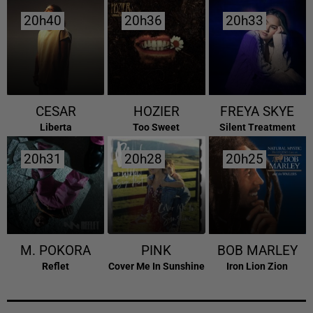
20h40
20h40
20h36
20h36
20h33
20h33
CESAR
HOZIER
FREYA SKYE
Liberta
Too Sweet
Silent Treatment
20h31
20h31
20h28
20h28
20h25
20h25
M. POKORA
PINK
BOB MARLEY
Reflet
Cover Me In Sunshine
Iron Lion Zion