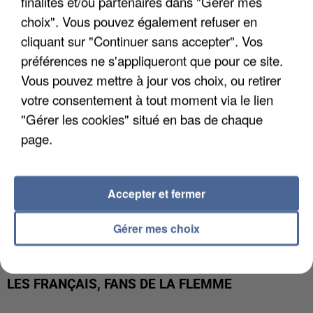
finalités et/ou partenaires dans "Gérer mes
LES DONNÉES DE 300 000 CLIENTS DÉROBÉES À
choix". Vous pouvez également refuser en
INTERMARCHÉ APRÈS UNE...
cliquant sur "Continuer sans accepter". Vos
préférences ne s'appliqueront que pour ce site.
Vous pouvez mettre à jour vos choix, ou retirer
votre consentement à tout moment via le lien
"Gérer les cookies" situé en bas de chaque
page.
Accepter et fermer
Gérer mes choix
LES FRANÇAIS, FANS DE LA FLEMME