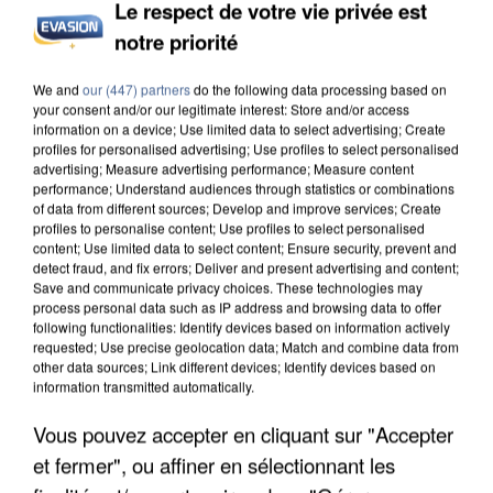
Le respect de votre vie privée est
notre priorité
We and
our (447) partners
do the following data processing based on
UNE TOURISTE DE L’OISE EMPORTÉE PAR UNE
your consent and/or our legitimate interest: Store and/or access
COULÉE DE BOUE EN HAUTE-SAVOIE
information on a device; Use limited data to select advertising; Create
profiles for personalised advertising; Use profiles to select personalised
advertising; Measure advertising performance; Measure content
performance; Understand audiences through statistics or combinations
of data from different sources; Develop and improve services; Create
profiles to personalise content; Use profiles to select personalised
content; Use limited data to select content; Ensure security, prevent and
detect fraud, and fix errors; Deliver and present advertising and content;
Save and communicate privacy choices. These technologies may
process personal data such as IP address and browsing data to offer
following functionalities: Identify devices based on information actively
requested; Use precise geolocation data; Match and combine data from
other data sources; Link different devices; Identify devices based on
information transmitted automatically.
Vous pouvez accepter en cliquant sur "Accepter
et fermer", ou affiner en sélectionnant les