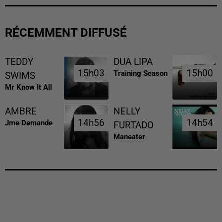
RÉCEMMENT DIFFUSÉ
TEDDY
DUA LIPA
15h03
15h03
15h00
15h00
Training Season
SWIMS
Mr Know It All
AMBRE
NELLY
14h56
14h56
14h54
14h54
Jme Demande
FURTADO
Maneater