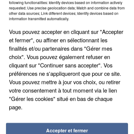
following functionalities: Identify devices based on information actively
requested; Use precise geolocation data; Match and combine data from
other data sources; Link different devices; Identify devices based on
information transmitted automatically.
Vous pouvez accepter en cliquant sur "Accepter
et fermer", ou affiner en sélectionnant les
finalités et/ou partenaires dans "Gérer mes
choix". Vous pouvez également refuser en
cliquant sur "Continuer sans accepter". Vos
préférences ne s'appliqueront que pour ce site.
Vous pouvez mettre à jour vos choix, ou retirer
votre consentement à tout moment via le lien
APRÈS TOUTES CES CANICULES, LES REFUGES
"Gérer les cookies" situé en bas de chaque
DE FAUNE SAUVAGE SONT...
page.
Accepter et fermer