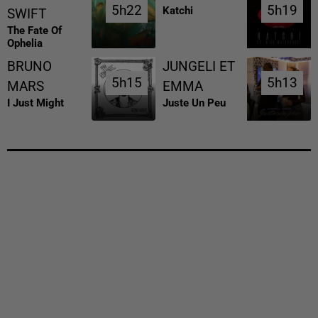
5h22
5h22
5h19
5h19
Katchi
SWIFT
The Fate Of
Ophelia
BRUNO
JUNGELI ET
5h15
5h15
5h13
5h13
MARS
EMMA
I Just Might
Juste Un Peu