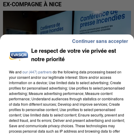
EX-COMPAGNE À NICE
Continuer sans accepter
Le respect de votre vie privée est
notre priorité
We and
our (447) partners
do the following data processing based on
your consent and/or our legitimate interest: Store and/or access
information on a device; Use limited data to select advertising; Create
profiles for personalised advertising; Use profiles to select personalised
advertising; Measure advertising performance; Measure content
performance; Understand audiences through statistics or combinations
of data from different sources; Develop and improve services; Create
profiles to personalise content; Use profiles to select personalised
INCENDIES : L’ÎLE-DE-FRANCE LANCE UN ÉLAN
content; Use limited data to select content; Ensure security, prevent and
DE SOLIDARITÉ AVEC LES...
detect fraud, and fix errors; Deliver and present advertising and content;
Save and communicate privacy choices. These technologies may
process personal data such as IP address and browsing data to offer