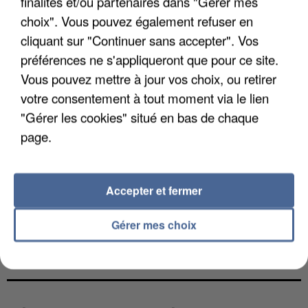
finalités et/ou partenaires dans "Gérer mes
choix". Vous pouvez également refuser en
cliquant sur "Continuer sans accepter". Vos
préférences ne s'appliqueront que pour ce site.
Vous pouvez mettre à jour vos choix, ou retirer
votre consentement à tout moment via le lien
"Gérer les cookies" situé en bas de chaque
page.
Accepter et fermer
Gérer mes choix
L’UN DES FONDATEURS SUPPOSÉS DE LA DZ
MAFIA INTERPELLÉ EN ALGÉRIE