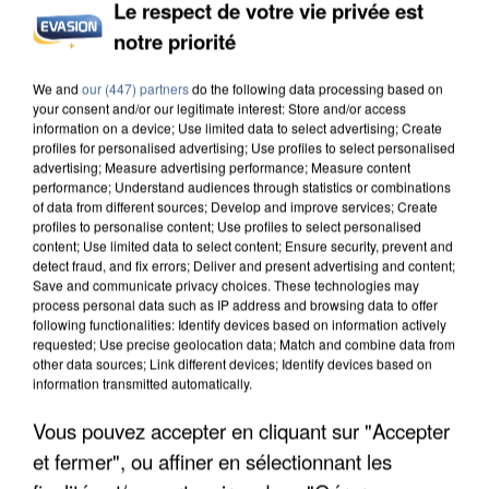
Le respect de votre vie privée est
INCENDIES : L’ÎLE-DE-FRANCE LANCE UN ÉLAN
DE SOLIDARITÉ AVEC LES...
notre priorité
We and
our (447) partners
do the following data processing based on
your consent and/or our legitimate interest: Store and/or access
information on a device; Use limited data to select advertising; Create
profiles for personalised advertising; Use profiles to select personalised
advertising; Measure advertising performance; Measure content
performance; Understand audiences through statistics or combinations
of data from different sources; Develop and improve services; Create
profiles to personalise content; Use profiles to select personalised
content; Use limited data to select content; Ensure security, prevent and
detect fraud, and fix errors; Deliver and present advertising and content;
Save and communicate privacy choices. These technologies may
process personal data such as IP address and browsing data to offer
following functionalities: Identify devices based on information actively
requested; Use precise geolocation data; Match and combine data from
other data sources; Link different devices; Identify devices based on
information transmitted automatically.
Vous pouvez accepter en cliquant sur "Accepter
APRÈS TOUTES CES CANICULES, LES REFUGES
DE FAUNE SAUVAGE SONT...
et fermer", ou affiner en sélectionnant les