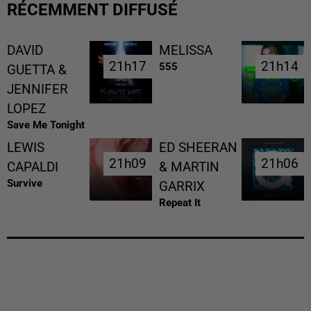
RÉCEMMENT DIFFUSÉ
DAVID
MELISSA
21h17
21h17
21h14
21h14
555
GUETTA &
JENNIFER
LOPEZ
Save Me Tonight
LEWIS
ED SHEERAN
21h09
21h09
21h06
21h06
CAPALDI
& MARTIN
Survive
GARRIX
Repeat It