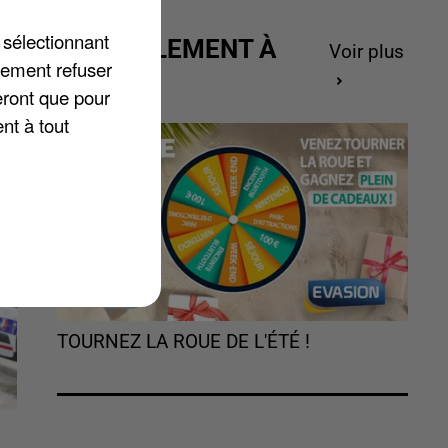
 sélectionnant
ACTUELLEMENT À
s
Voir plus
lement refuser
GAGNER
eront que pour
nt à tout
TOURNEZ LA ROUE DE L'ÉTÉ !