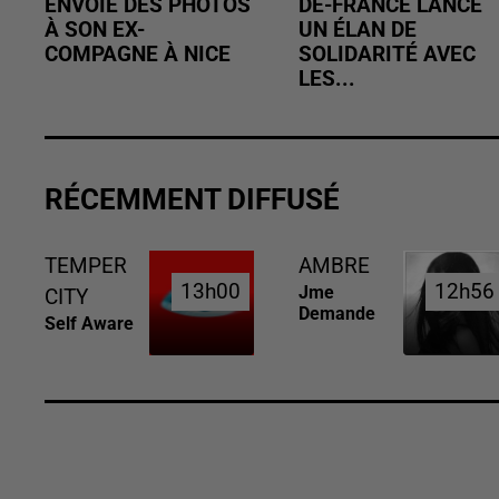
ENVOIE DES PHOTOS
DE-FRANCE LANCE
À SON EX-
UN ÉLAN DE
COMPAGNE À NICE
SOLIDARITÉ AVEC
LES...
RÉCEMMENT DIFFUSÉ
TEMPER
AMBRE
13h00
13h00
12h56
12h56
Jme
CITY
Demande
Self Aware