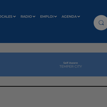
OCALES
RADIO
EMPLOI
AGENDA
Self Aware
TEMPER CITY