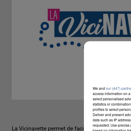
We and
our (447) partn
access information on a 
select personalised ad
statistics or combinatio
profiles to select person
Deliver and present adv
data such as IP address 
requested; Use precise g
La Vicinavette permet de faciliter les déplacem
based on information tra