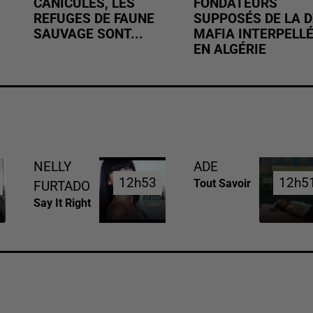
CANICULES, LES
FONDATEURS
REFUGES DE FAUNE
SUPPOSÉS DE LA D
SAUVAGE SONT...
MAFIA INTERPELL
EN ALGÉRIE
NELLY
ADE
12h53
12h53
12h5
12h5
Tout Savoir
FURTADO
Say It Right