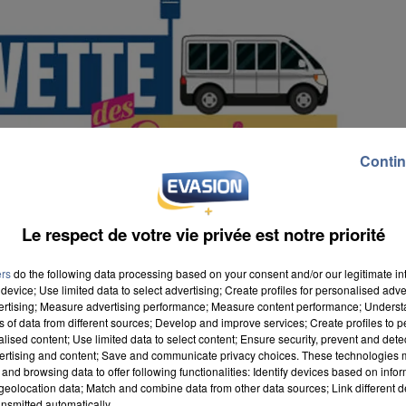
Contin
Le respect de votre vie privée est notre priorité
ers
do the following data processing based on your consent and/or our legitimate int
device; Use limited data to select advertising; Create profiles for personalised adver
vertising; Measure advertising performance; Measure content performance; Unders
ns of data from different sources; Develop and improve services; Create profiles to 
alised content; Use limited data to select content; Ensure security, prevent and detect
ertising and content; Save and communicate privacy choices. These technologies
and browsing data to offer following functionalities: Identify devices based on infor
eolocation data; Match and combine data from other data sources; Link different de
ents des seniors dans la commune. Ce dispositif est
nsmitted automatically.