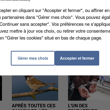
premier passage à 9h et ce jusque 13h. Au total, 13
pter en cliquant sur "Accepter et fermer", ou affiner en
atégiques. La navette est totalement gratuite pour le
/ou partenaires dans "Gérer mes choix". Vous pouvez éga
s jusqu'au 30 juin prochain.
"Continuer sans accepter". Vos préférences ne s'appliqu
uvez mettre à jour vos choix, ou retirer votre consenteme
en "Gérer les cookies" situé en bas de chaque page.
Gérer mes choix
Accepter et fermer
APRÈS TOUTES CES
L’UN DES