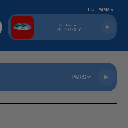
Live :
PARIS
Self Aware
TEMPER CITY
PARIS