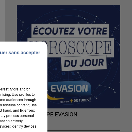
uer sans accepter
erest: Store and/or
tising; Use profiles to
tand audiences through
personalise content; Use
 fraud, and fix errors;
L'HOROSCOPE EVASION
 may process personal
mation actively
vices; Identify devices