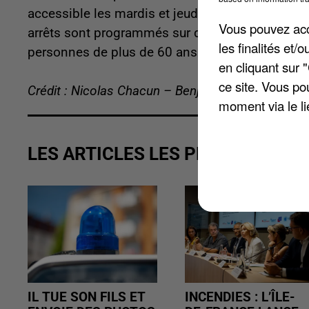
accessible les mardis et jeudis matins, pour un 
Vous pouvez acce
arrêts sont programmés sur différents points str
les finalités et
personnes de plus de 60 ans et sans inscription
en cliquant sur 
ce site. Vous po
Crédit : Nicolas Chacun – Benjamin Swiniarski
moment via le li
LES ARTICLES LES PLUS VUS
IL TUE SON FILS ET
INCENDIES : L’ÎLE-