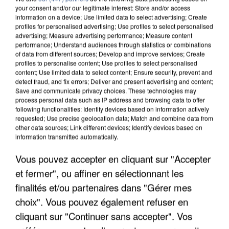
your consent and/or our legitimate interest: Store and/or access
information on a device; Use limited data to select advertising; Create
profiles for personalised advertising; Use profiles to select personalised
advertising; Measure advertising performance; Measure content
performance; Understand audiences through statistics or combinations
of data from different sources; Develop and improve services; Create
profiles to personalise content; Use profiles to select personalised
content; Use limited data to select content; Ensure security, prevent and
detect fraud, and fix errors; Deliver and present advertising and content;
Save and communicate privacy choices. These technologies may
process personal data such as IP address and browsing data to offer
following functionalities: Identify devices based on information actively
requested; Use precise geolocation data; Match and combine data from
other data sources; Link different devices; Identify devices based on
information transmitted automatically.
UN SECOND CADRE DE LA DZ MAFIA
INTERPELLÉ EN ALGÉRIE
Vous pouvez accepter en cliquant sur "Accepter
et fermer", ou affiner en sélectionnant les
finalités et/ou partenaires dans "Gérer mes
choix". Vous pouvez également refuser en
cliquant sur "Continuer sans accepter". Vos