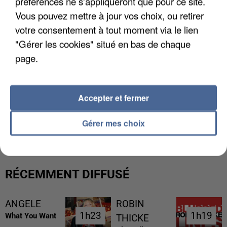
préférences ne s'appliqueront que pour ce site.
Vous pouvez mettre à jour vos choix, ou retirer
votre consentement à tout moment via le lien
"Gérer les cookies" situé en bas de chaque
page.
Accepter et fermer
UNE TOURISTE DE L’OISE EMPORTÉE PAR UNE
COULÉE DE BOUE EN HAUTE-SAVOIE
Gérer mes choix
RÉCEMMENT DIFFUSÉ
ANGELE
ROBIN
1h23
1h23
1h19
1h19
What You Want
THICKE