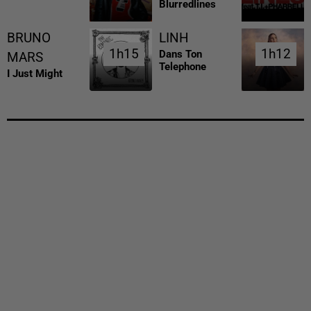
Blurredlines
BRUNO
LINH
1h15
1h15
1h12
1h12
Dans Ton
MARS
Telephone
I Just Might