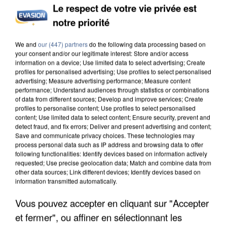
Le respect de votre vie privée est
notre priorité
INCENDIES : L’ÎLE-DE-FRANCE LANCE UN ÉLAN
We and
our (447) partners
do the following data processing based on
DE SOLIDARITÉ AVEC LES...
your consent and/or our legitimate interest: Store and/or access
information on a device; Use limited data to select advertising; Create
profiles for personalised advertising; Use profiles to select personalised
advertising; Measure advertising performance; Measure content
performance; Understand audiences through statistics or combinations
of data from different sources; Develop and improve services; Create
profiles to personalise content; Use profiles to select personalised
content; Use limited data to select content; Ensure security, prevent and
detect fraud, and fix errors; Deliver and present advertising and content;
Save and communicate privacy choices. These technologies may
process personal data such as IP address and browsing data to offer
following functionalities: Identify devices based on information actively
requested; Use precise geolocation data; Match and combine data from
other data sources; Link different devices; Identify devices based on
information transmitted automatically.
Vous pouvez accepter en cliquant sur "Accepter
et fermer", ou affiner en sélectionnant les