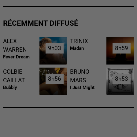
RÉCEMMENT DIFFUSÉ
ALEX
TRINIX
9h03
9h03
8h59
8h59
Madan
WARREN
Fever Dream
COLBIE
BRUNO
8h56
8h56
8h53
8h53
CAILLAT
MARS
Bubbly
I Just Might