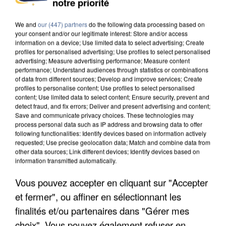
notre priorité
DE SOLIDARITÉ AVEC LES...
We and
our (447) partners
do the following data processing based on
your consent and/or our legitimate interest: Store and/or access
information on a device; Use limited data to select advertising; Create
profiles for personalised advertising; Use profiles to select personalised
advertising; Measure advertising performance; Measure content
performance; Understand audiences through statistics or combinations
of data from different sources; Develop and improve services; Create
profiles to personalise content; Use profiles to select personalised
content; Use limited data to select content; Ensure security, prevent and
detect fraud, and fix errors; Deliver and present advertising and content;
Save and communicate privacy choices. These technologies may
process personal data such as IP address and browsing data to offer
following functionalities: Identify devices based on information actively
requested; Use precise geolocation data; Match and combine data from
other data sources; Link different devices; Identify devices based on
information transmitted automatically.
Vous pouvez accepter en cliquant sur "Accepter
APRÈS TOUTES CES CANICULES, LES REFUGES
et fermer", ou affiner en sélectionnant les
DE FAUNE SAUVAGE SONT...
finalités et/ou partenaires dans "Gérer mes
choix". Vous pouvez également refuser en