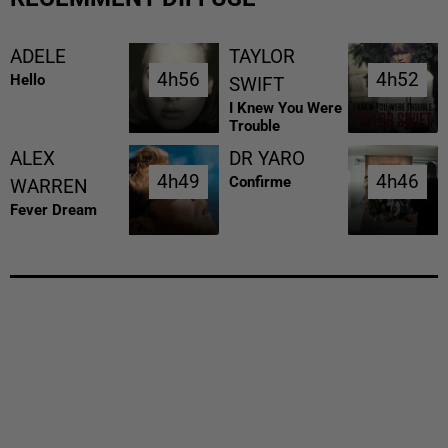
ADELE
TAYLOR
4h56
4h56
4h52
4h52
Hello
SWIFT
I Knew You Were
Trouble
ALEX
DR YARO
4h49
4h49
4h46
4h46
Confirme
WARREN
Fever Dream