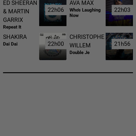
ED SHEERAN
AVA MAX
22h06
22h06
22h03
22h03
Who's Laughing
& MARTIN
Now
GARRIX
Repeat It
SHAKIRA
CHRISTOPHE
22h00
22h00
21h56
21h56
Dai Dai
WILLEM
Double Je