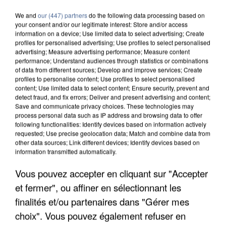
We and
our (447) partners
do the following data processing based on
your consent and/or our legitimate interest: Store and/or access
information on a device; Use limited data to select advertising; Create
profiles for personalised advertising; Use profiles to select personalised
advertising; Measure advertising performance; Measure content
performance; Understand audiences through statistics or combinations
of data from different sources; Develop and improve services; Create
profiles to personalise content; Use profiles to select personalised
content; Use limited data to select content; Ensure security, prevent and
detect fraud, and fix errors; Deliver and present advertising and content;
Save and communicate privacy choices. These technologies may
process personal data such as IP address and browsing data to offer
following functionalities: Identify devices based on information actively
requested; Use precise geolocation data; Match and combine data from
other data sources; Link different devices; Identify devices based on
information transmitted automatically.
UN SECOND CADRE DE LA DZ MAFIA
Vous pouvez accepter en cliquant sur "Accepter
INTERPELLÉ EN ALGÉRIE
et fermer", ou affiner en sélectionnant les
finalités et/ou partenaires dans "Gérer mes
choix". Vous pouvez également refuser en