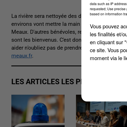
data such as IP address 
requested; Use precise g
based on information tra
La rivière sera nettoyée des déchets de la derni
environs vont mettre la main à la pâte. Les déche
Vous pouvez acce
Meaux. D'autres bénévoles, restés sur la rive ser
les finalités et
sont les bienvenus. C'est donc samedi de 9h30 à
en cliquant sur 
aider n'oubliez pas de prendre des gants et des b
ce site. Vous po
meaux.fr
.
moment via le li
LES ARTICLES LES PLUS VUS