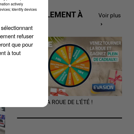
mation actively
vices; Identify devices
ACTUELLEMENT À
Voir plus
GAGNER
 sélectionnant
lement refuser
eront que pour
nt à tout
TOURNEZ LA ROUE DE L'ÉTÉ !