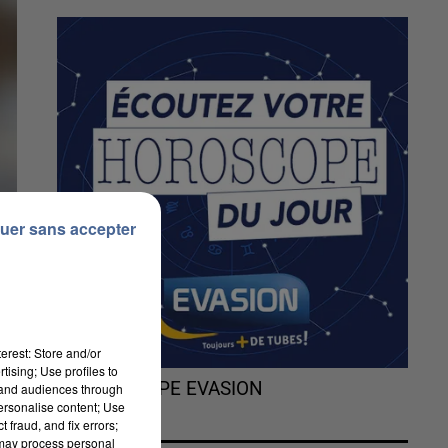
uer sans accepter
erest: Store and/or
tising; Use profiles to
L'HOROSCOPE EVASION
tand audiences through
personalise content; Use
 fraud, and fix errors;
 may process personal