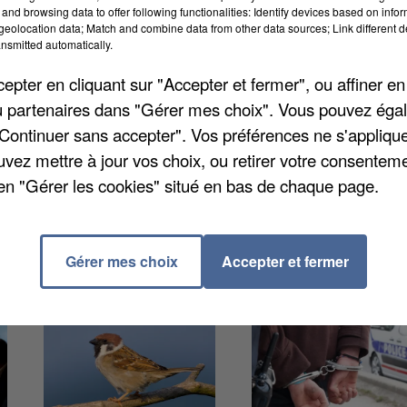
and browsing data to offer following functionalities: Identify devices based on infor
eolocation data; Match and combine data from other data sources; Link different de
nsmitted automatically.
ère crue. Des associations et les clubs de sports des
ts seront collectés depuis Trilport, à la plage de
pter en cliquant sur "Accepter et fermer", ou affiner en
ont chargés de trier ces déchets. Tous les volontaires
/ou partenaires dans "Gérer mes choix". Vous pouvez éga
 12h30 à l'entrée du parc du Pâtis. Si vous souhaitez
"Continuer sans accepter". Vos préférences ne s'appliqu
ottes. Plus d'infos et inscriptions sur
www.ville-
uvez mettre à jour vos choix, ou retirer votre consenteme
en "Gérer les cookies" situé en bas de chaque page.
Gérer mes choix
Accepter et fermer