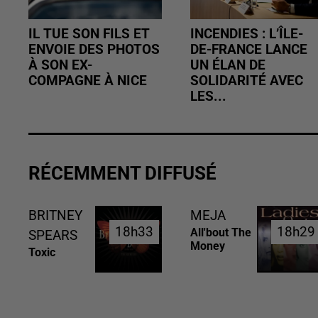
IL TUE SON FILS ET
INCENDIES : L’ÎLE-
ENVOIE DES PHOTOS
DE-FRANCE LANCE
À SON EX-
UN ÉLAN DE
COMPAGNE À NICE
SOLIDARITÉ AVEC
LES...
RÉCEMMENT DIFFUSÉ
BRITNEY
MEJA
18h33
18h33
18h29
18h29
All'bout The
SPEARS
Money
Toxic