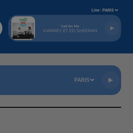
Live :
PARIS
Call On Me
VIANNEY ET ED SHEERAN
PARIS