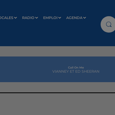
OCALES
RADIO
EMPLOI
AGENDA
Call On Me
VIANNEY ET ED SHEERAN