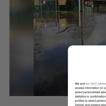
We and
our (447) partn
access information on a 
select personalised ad
statistics or combinatio
profiles to select person
Deliver and present adv