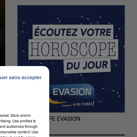
uer sans accepter
erest: Store and/or
L'HOROSCOPE EVASION
tising; Use profiles to
tand audiences through
personalise content; Use