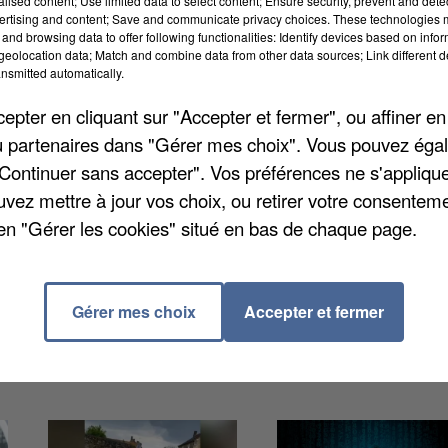
alised content; Use limited data to select content; Ensure security, prevent and detect
ertising and content; Save and communicate privacy choices. These technologies
and browsing data to offer following functionalities: Identify devices based on infor
eolocation data; Match and combine data from other data sources; Link different de
nsmitted automatically.
F), on sait que seules 10.516 tonnes ont été collecté
pter en cliquant sur "Accepter et fermer", ou affiner en
 loin des 3,32 millions tonnes d'ordures ménagères...
/ou partenaires dans "Gérer mes choix". Vous pouvez éga
in des objectifs » du Plan régional de prévention et de
"Continuer sans accepter". Vos préférences ne s'appliqu
 nature environnement. L'an dernier, on comptait
uvez mettre à jour vos choix, ou retirer votre consenteme
la collecte séparée de biodéchets alimentaires des
en "Gérer les cookies" situé en bas de chaque page.
Gérer mes choix
Accepter et fermer