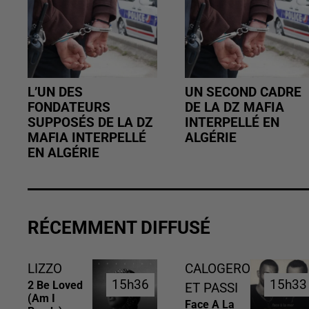
L’UN DES
UN SECOND CADRE
FONDATEURS
DE LA DZ MAFIA
SUPPOSÉS DE LA DZ
INTERPELLÉ EN
MAFIA INTERPELLÉ
ALGÉRIE
EN ALGÉRIE
RÉCEMMENT DIFFUSÉ
LIZZO
CALOGERO
15h36
15h36
15h33
15h33
2 Be Loved
ET PASSI
(am I
Face A La