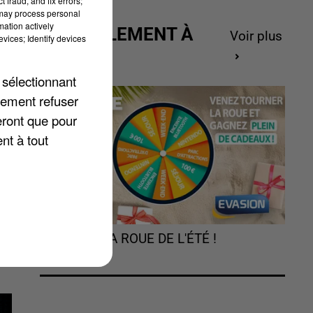
 fraud, and fix errors;
 may process personal
mation actively
ACTUELLEMENT À
Voir plus
vices; Identify devices
GAGNER
es
 sélectionnant
lement refuser
eront que pour
nt à tout
TOURNEZ LA ROUE DE L'ÉTÉ !