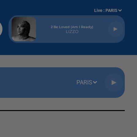
Live :
PARIS
2 Be Loved (am I Ready)
LIZZO
PARIS