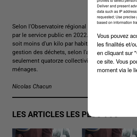
profiles to select person
Deliver and present adv
data such as IP address 
requested; Use precise g
based on information tra
Selon l'Observatoire régional des déchets (ORDI
Vous pouvez acce
par le service public en 2022. Une quantité bien
les finalités et
soit moins d'un kilo par habitant. C'est « très lo
en cliquant sur 
gestion des déchets, selon l'association France
ce site. Vous po
seulement quatorze collectivités ayant déployé 
moment via le li
ménages.
Nicolas Chacun
LES ARTICLES LES PLUS VUS