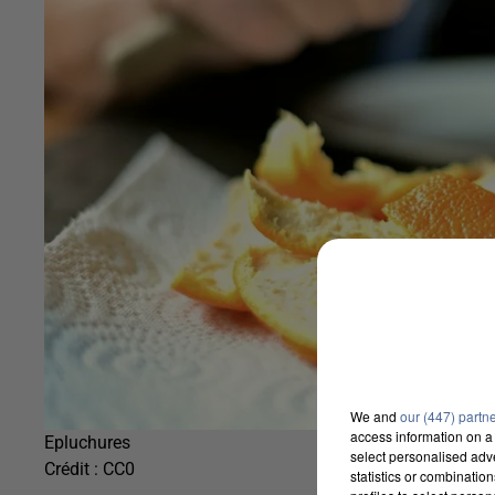
We and
our (447) partn
access information on a 
Epluchures
select personalised ad
Crédit :
CC0
statistics or combinatio