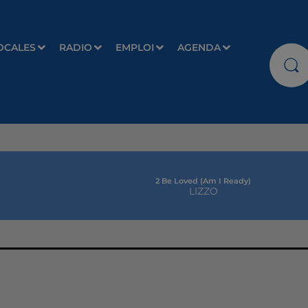
OCALES
RADIO
EMPLOI
AGENDA
2 Be Loved (am I Ready)
LIZZO