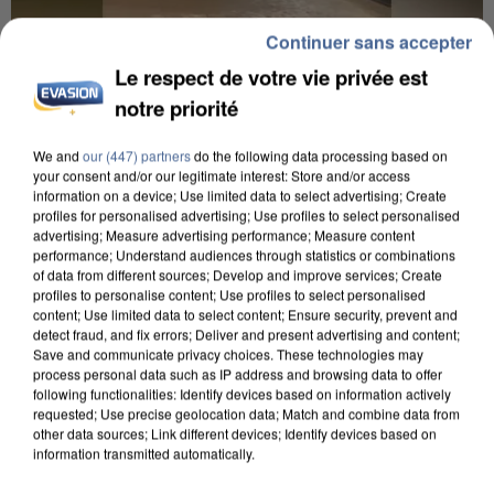
Continuer sans accepter
Le respect de votre vie privée est
notre priorité
We and
our (447) partners
do the following data processing based on
your consent and/or our legitimate interest: Store and/or access
information on a device; Use limited data to select advertising; Create
profiles for personalised advertising; Use profiles to select personalised
UNE TOURISTE DE L’OISE EMPORTÉE PAR UNE
advertising; Measure advertising performance; Measure content
COULÉE DE BOUE EN HAUTE-SAVOIE
performance; Understand audiences through statistics or combinations
of data from different sources; Develop and improve services; Create
profiles to personalise content; Use profiles to select personalised
content; Use limited data to select content; Ensure security, prevent and
detect fraud, and fix errors; Deliver and present advertising and content;
Save and communicate privacy choices. These technologies may
process personal data such as IP address and browsing data to offer
following functionalities: Identify devices based on information actively
requested; Use precise geolocation data; Match and combine data from
other data sources; Link different devices; Identify devices based on
information transmitted automatically.