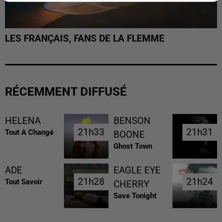
LES FRANÇAIS, FANS DE LA FLEMME
RÉCEMMENT DIFFUSÉ
HELENA
BENSON
21h33
21h33
21h31
21h31
Tout A Changé
BOONE
Ghost Town
ADE
EAGLE EYE
21h28
21h28
21h24
21h24
Tout Savoir
CHERRY
Save Tonight