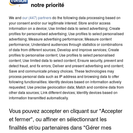
notre priorité
INCENDIES : L’ÎLE-DE-FRANCE LANCE UN ÉLAN
DE SOLIDARITÉ AVEC LES...
We and
our (447) partners
do the following data processing based on
your consent and/or our legitimate interest: Store and/or access
information on a device; Use limited data to select advertising; Create
profiles for personalised advertising; Use profiles to select personalised
advertising; Measure advertising performance; Measure content
performance; Understand audiences through statistics or combinations
of data from different sources; Develop and improve services; Create
profiles to personalise content; Use profiles to select personalised
content; Use limited data to select content; Ensure security, prevent and
detect fraud, and fix errors; Deliver and present advertising and content;
Save and communicate privacy choices. These technologies may
process personal data such as IP address and browsing data to offer
following functionalities: Identify devices based on information actively
requested; Use precise geolocation data; Match and combine data from
other data sources; Link different devices; Identify devices based on
information transmitted automatically.
Vous pouvez accepter en cliquant sur "Accepter
et fermer", ou affiner en sélectionnant les
APRÈS TOUTES CES CANICULES, LES REFUGES
DE FAUNE SAUVAGE SONT...
finalités et/ou partenaires dans "Gérer mes