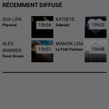
RÉCEMMENT DIFFUSÉ
DUA LIPA
KATSEYE
19h56
19h56
19h53
19h53
Physical
Gabriela
ALEX
MANON LISA
19h51
19h51
19h48
19h48
Le Petit Pecheur
WARREN
Fever Dream