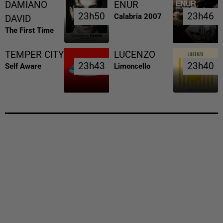
DAMIANO
ENUR
23h50
23h50
23h46
23h46
Calabria 2007
DAVID
The First Time
TEMPER CITY
LUCENZO
23h43
23h43
23h40
23h40
Self Aware
Limoncello