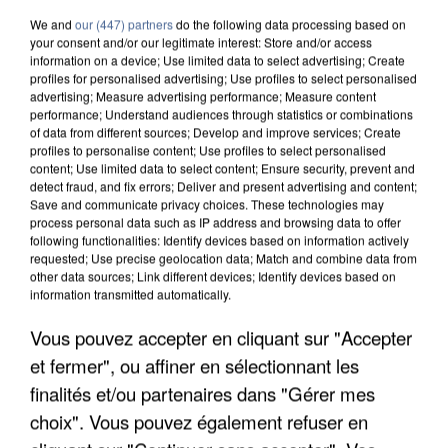
We and
our (447) partners
do the following data processing based on
your consent and/or our legitimate interest: Store and/or access
information on a device; Use limited data to select advertising; Create
profiles for personalised advertising; Use profiles to select personalised
advertising; Measure advertising performance; Measure content
performance; Understand audiences through statistics or combinations
of data from different sources; Develop and improve services; Create
profiles to personalise content; Use profiles to select personalised
content; Use limited data to select content; Ensure security, prevent and
detect fraud, and fix errors; Deliver and present advertising and content;
Save and communicate privacy choices. These technologies may
process personal data such as IP address and browsing data to offer
following functionalities: Identify devices based on information actively
requested; Use precise geolocation data; Match and combine data from
other data sources; Link different devices; Identify devices based on
information transmitted automatically.
UN SECOND CADRE DE LA DZ MAFIA
Vous pouvez accepter en cliquant sur "Accepter
INTERPELLÉ EN ALGÉRIE
et fermer", ou affiner en sélectionnant les
finalités et/ou partenaires dans "Gérer mes
choix". Vous pouvez également refuser en