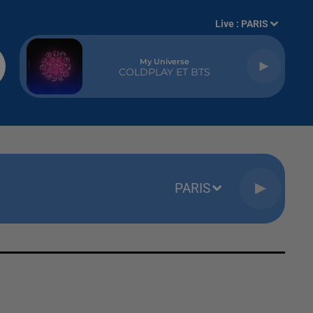
Live :
PARIS
My Universe
COLDPLAY ET BTS
PARIS