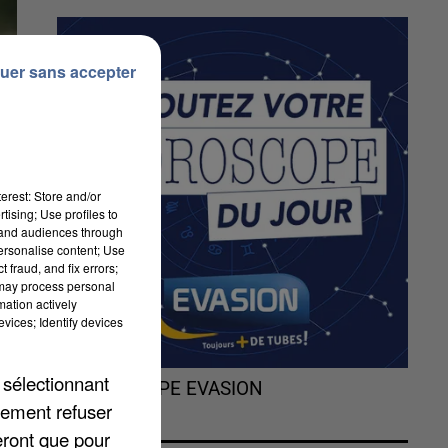
uer sans accepter
erest: Store and/or
tising; Use profiles to
tand audiences through
personalise content; Use
 fraud, and fix errors;
 may process personal
mation actively
ne
vices; Identify devices
 sélectionnant
L'HOROSCOPE EVASION
lement refuser
eront que pour