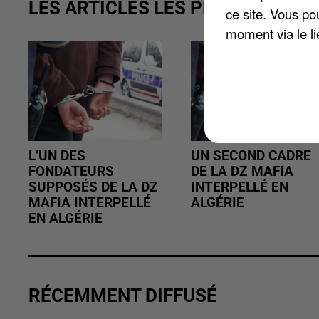
LES ARTICLES LES PLUS VUS
ce site. Vous po
moment via le li
L’UN DES
UN SECOND CADRE
FONDATEURS
DE LA DZ MAFIA
SUPPOSÉS DE LA DZ
INTERPELLÉ EN
MAFIA INTERPELLÉ
ALGÉRIE
EN ALGÉRIE
RÉCEMMENT DIFFUSÉ