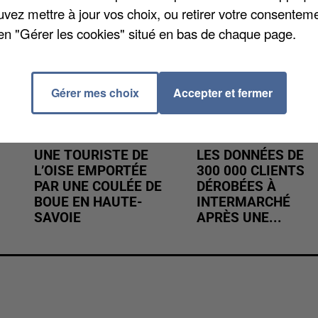
uvez mettre à jour vos choix, ou retirer votre consenteme
en "Gérer les cookies" situé en bas de chaque page.
Gérer mes choix
Accepter et fermer
UNE TOURISTE DE
LES DONNÉES DE
L’OISE EMPORTÉE
300 000 CLIENTS
PAR UNE COULÉE DE
DÉROBÉES À
BOUE EN HAUTE-
INTERMARCHÉ
SAVOIE
APRÈS UNE...