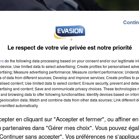
Contin
Le respect de votre vie privée est notre priorité
ers
do the following data processing based on your consent and/or our legitimate int
device; Use limited data to select advertising; Create profiles for personalised adver
vertising; Measure advertising performance; Measure content performance; Unders
ns of data from different sources; Develop and improve services; Create profiles to 
alised content; Use limited data to select content; Ensure security, prevent and detect
 portant à 17 le nombre d'effectifs de policiers à
ertising and content; Save and communicate privacy choices. These technologies
and browsing data to offer following functionalities: Identify devices based on infor
rme de poing, précise
Le Parisien
. Un armement qui 
eolocation data; Match and combine data from other data sources; Link different de
 temps de formé les policiers. A noter également que
nsmitted automatically.
dront compléter le dispositif actuel.
pter en cliquant sur "Accepter et fermer", ou affiner en
/ou partenaires dans "Gérer mes choix". Vous pouvez éga
"Continuer sans accepter". Vos préférences ne s'appliqu