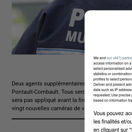
We and
our (447) partn
access information on a 
select personalised ad
statistics or combinatio
profiles to select person
Deux agents supplémentaires vont être embauchés
Deliver and present adv
data such as IP address 
Pontault-Combault. Tous seront équipés d'une a
requested; Use precise g
sera pas appliqué avant la fin d'année 2019, le
based on information tra
vingt nouvelles caméras de vidéo-protection vien
Vous pouvez acce
les finalités et
en cliquant sur 