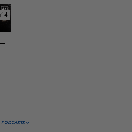
h14
h14
PODCASTS