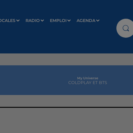
OCALES
RADIO
EMPLOI
AGENDA
My Universe
COLDPLAY ET BTS