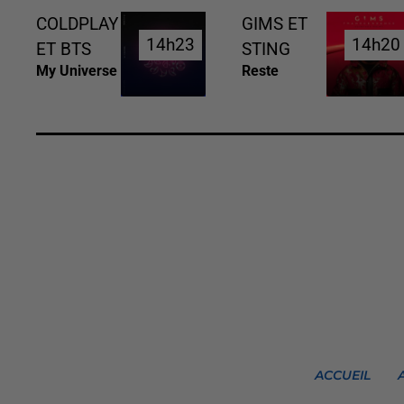
COLDPLAY
GIMS ET
14h23
14h23
14h20
14h20
ET BTS
STING
My Universe
Reste
ACCUEIL