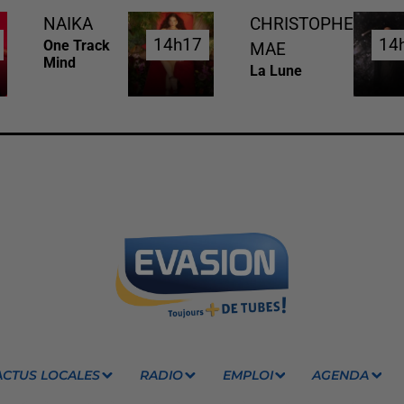
NAIKA
CHRISTOPHE
14h17
14h17
14
14
One Track
MAE
Mind
La Lune
ACTUS LOCALES
RADIO
EMPLOI
AGENDA