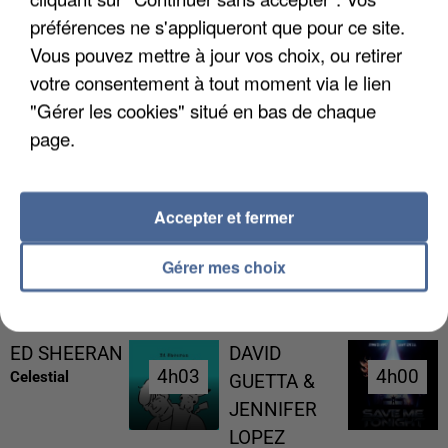
préférences ne s'appliqueront que pour ce site.
Vous pouvez mettre à jour vos choix, ou retirer
votre consentement à tout moment via le lien
"Gérer les cookies" situé en bas de chaque
page.
L’UN DES FONDATEURS SUPPOSÉS DE LA DZ
MAFIA INTERPELLÉ EN ALGÉRIE
Accepter et fermer
Gérer mes choix
RÉCEMMENT DIFFUSÉ
ED SHEERAN
DAVID
4h03
4h03
4h00
4h00
Celestial
GUETTA &
JENNIFER
LOPEZ