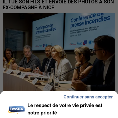
IL TUE SON FILS ET ENVOIE DES PHOTOS À SON
EX-COMPAGNE À NICE
Continuer sans accepter
INCENDIES : L’ÎLE-DE-FRANCE LANCE UN ÉLAN
Le respect de votre vie privée est
DE SOLIDARITÉ AVEC LES...
notre priorité