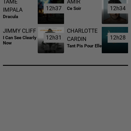
TAME
AMIR
12h37
12h37
12h34
12h34
Ce Soir
IMPALA
Dracula
JIMMY CLIFF
CHARLOTTE
12h31
12h31
12h28
12h28
I Can See Clearly
CARDIN
Now
Tant Pis Pour Elle