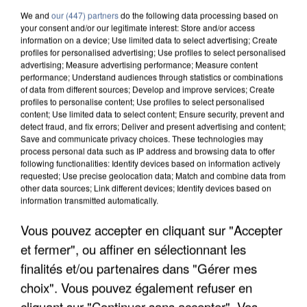
We and
our (447) partners
do the following data processing based on
your consent and/or our legitimate interest: Store and/or access
information on a device; Use limited data to select advertising; Create
profiles for personalised advertising; Use profiles to select personalised
advertising; Measure advertising performance; Measure content
performance; Understand audiences through statistics or combinations
of data from different sources; Develop and improve services; Create
profiles to personalise content; Use profiles to select personalised
content; Use limited data to select content; Ensure security, prevent and
detect fraud, and fix errors; Deliver and present advertising and content;
Save and communicate privacy choices. These technologies may
process personal data such as IP address and browsing data to offer
following functionalities: Identify devices based on information actively
requested; Use precise geolocation data; Match and combine data from
other data sources; Link different devices; Identify devices based on
information transmitted automatically.
APRÈS TOUTES CES CANICULES, LES REFUGES
Vous pouvez accepter en cliquant sur "Accepter
DE FAUNE SAUVAGE SONT...
et fermer", ou affiner en sélectionnant les
finalités et/ou partenaires dans "Gérer mes
choix". Vous pouvez également refuser en
cliquant sur "Continuer sans accepter". Vos