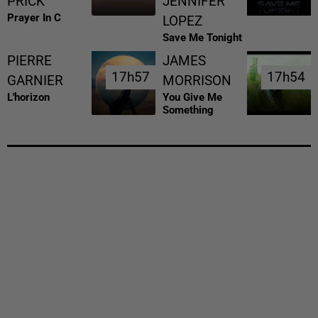
PRICK
JENNIFER
Prayer In C
LOPEZ
Save Me Tonight
PIERRE
JAMES
17h57
17h57
17h54
17h54
GARNIER
MORRISON
L'horizon
You Give Me
Something