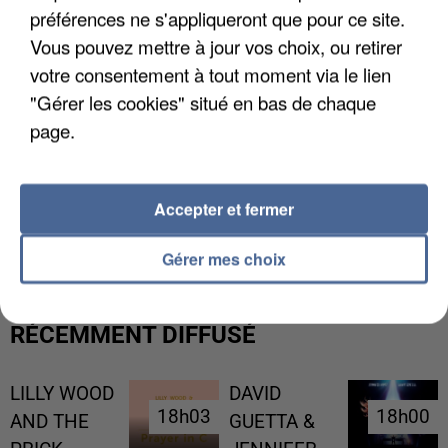
préférences ne s'appliqueront que pour ce site.
Vous pouvez mettre à jour vos choix, ou retirer
votre consentement à tout moment via le lien
"Gérer les cookies" situé en bas de chaque
page.
UNE TOURISTE DE L’OISE EMPORTÉE PAR UNE
Accepter et fermer
COULÉE DE BOUE EN HAUTE-SAVOIE
Gérer mes choix
RÉCEMMENT DIFFUSÉ
LILLY WOOD
DAVID
18h03
18h03
18h00
18h00
AND THE
GUETTA &