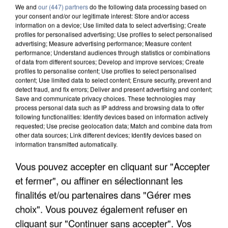
We and
our (447) partners
do the following data processing based on
your consent and/or our legitimate interest: Store and/or access
information on a device; Use limited data to select advertising; Create
profiles for personalised advertising; Use profiles to select personalised
advertising; Measure advertising performance; Measure content
performance; Understand audiences through statistics or combinations
of data from different sources; Develop and improve services; Create
profiles to personalise content; Use profiles to select personalised
content; Use limited data to select content; Ensure security, prevent and
detect fraud, and fix errors; Deliver and present advertising and content;
Save and communicate privacy choices. These technologies may
process personal data such as IP address and browsing data to offer
following functionalities: Identify devices based on information actively
requested; Use precise geolocation data; Match and combine data from
other data sources; Link different devices; Identify devices based on
UN SECOND CADRE DE LA DZ MAFIA
information transmitted automatically.
INTERPELLÉ EN ALGÉRIE
Vous pouvez accepter en cliquant sur "Accepter
et fermer", ou affiner en sélectionnant les
finalités et/ou partenaires dans "Gérer mes
choix". Vous pouvez également refuser en
cliquant sur "Continuer sans accepter". Vos