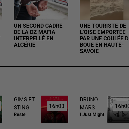
UN SECOND CADRE
UNE TOURISTE DE
DE LA DZ MAFIA
L’OISE EMPORTÉE
Z
INTERPELLÉ EN
PAR UNE COULÉE D
ALGÉRIE
BOUE EN HAUTE-
SAVOIE
GIMS ET
BRUNO
16h03
16h03
16h0
16h0
STING
MARS
Reste
I Just Might