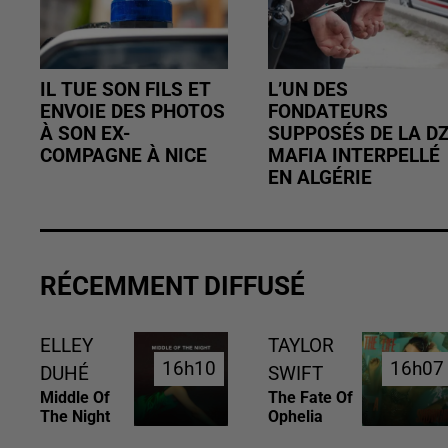
IL TUE SON FILS ET
L’UN DES
ENVOIE DES PHOTOS
FONDATEURS
À SON EX-
SUPPOSÉS DE LA D
COMPAGNE À NICE
MAFIA INTERPELLÉ
EN ALGÉRIE
RÉCEMMENT DIFFUSÉ
ELLEY
TAYLOR
16h10
16h10
16h07
16h07
DUHÉ
SWIFT
Middle Of
The Fate Of
The Night
Ophelia