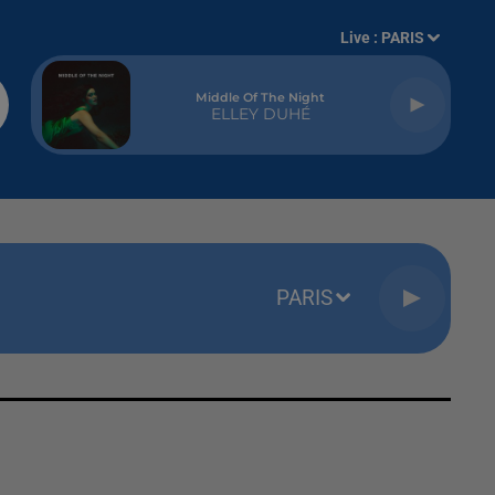
Live :
PARIS
Middle Of The Night
ELLEY DUHÉ
PARIS