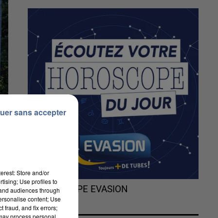
uer sans accepter
erest: Store and/or
tising; Use profiles to
L'HOROSCOPE EVASION
tand audiences through
personalise content; Use
 fraud, and fix errors;
 may process personal