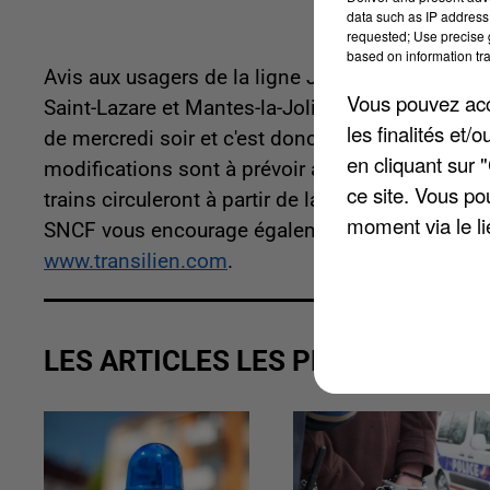
data such as IP address 
requested; Use precise g
based on information tra
Avis aux usagers de la ligne J qui ne font pas le
Vous pouvez acce
Saint-Lazare et Mantes-la-Jolie jeudi, vendredi, 
les finalités et
de mercredi soir et c'est donc l'axe Saint-Lazare
en cliquant sur 
modifications sont à prévoir avec un plan de t
ce site. Vous po
trains circuleront à partir de la gare de Sartrouvi
moment via le li
SNCF vous encourage également à vous déplacer
www.transilien.com
.
LES ARTICLES LES PLUS VUS