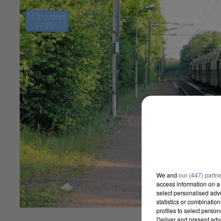
We and
our (447) partn
access information on a 
select personalised ad
statistics or combinatio
profiles to select person
Deliver and present adv