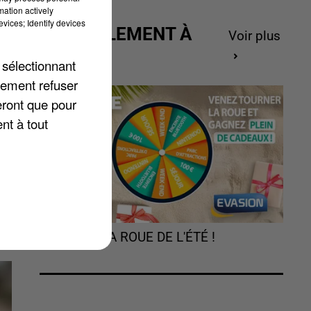
mation actively
vices; Identify devices
ACTUELLEMENT À
Voir plus
GAGNER
 sélectionnant
r
lement refuser
eront que pour
nt à tout
La
r
TOURNEZ LA ROUE DE L'ÉTÉ !