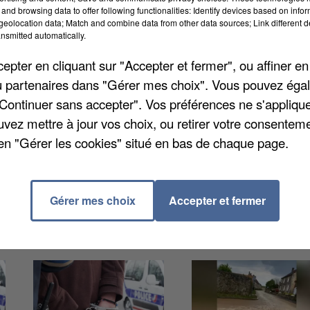
and browsing data to offer following functionalities: Identify devices based on infor
eolocation data; Match and combine data from other data sources; Link different de
nsmitted automatically.
 pont de l'Ascension : la ligne sera fermée entre Paris
pter en cliquant sur "Accepter et fermer", ou affiner en
samedi et dimanche. Des travaux vont avoir lieu à parti
/ou partenaires dans "Gérer mes choix". Vous pouvez éga
 - Mantes-la-Jolie via Poissy qui sera impacté. Des
"Continuer sans accepter". Vos préférences ne s'appliqu
ransport adapté notamment vendredi prochain où les
uvez mettre à jour vos choix, ou retirer votre consenteme
lle. Un service de bus est prévu pour les autres jours. 
en "Gérer les cookies" situé en bas de chaque page.
 en co-voiturage avec IDVROOM. Toutes les infos su
Gérer mes choix
Accepter et fermer