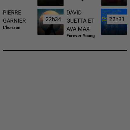
PIERRE
DAVID
22h34
22h34
22h31
22h31
GARNIER
GUETTA ET
L'horizon
AVA MAX
Forever Young