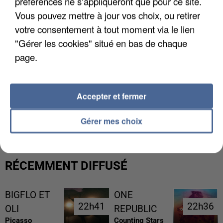
préférences ne s'appliqueront que pour ce site.
Vous pouvez mettre à jour vos choix, ou retirer
votre consentement à tout moment via le lien
"Gérer les cookies" situé en bas de chaque
page.
Accepter et fermer
L’UN DES FONDATEURS SUPPOSÉS DE LA DZ
MAFIA INTERPELLÉ EN ALGÉRIE
Gérer mes choix
RÉCEMMENT DIFFUSÉ
BIGFLO ET
ONE
22h41
22h41
22h36
22h36
OLI
REPUBLIC
Picasso
Counting Stars