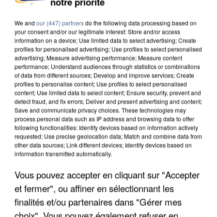
notre priorité
DE SOLIDARITÉ AVEC LES...
We and
our (447) partners
do the following data processing based on
your consent and/or our legitimate interest: Store and/or access
information on a device; Use limited data to select advertising; Create
profiles for personalised advertising; Use profiles to select personalised
advertising; Measure advertising performance; Measure content
performance; Understand audiences through statistics or combinations
of data from different sources; Develop and improve services; Create
profiles to personalise content; Use profiles to select personalised
content; Use limited data to select content; Ensure security, prevent and
detect fraud, and fix errors; Deliver and present advertising and content;
Save and communicate privacy choices. These technologies may
process personal data such as IP address and browsing data to offer
following functionalities: Identify devices based on information actively
requested; Use precise geolocation data; Match and combine data from
other data sources; Link different devices; Identify devices based on
information transmitted automatically.
Vous pouvez accepter en cliquant sur "Accepter
APRÈS TOUTES CES CANICULES, LES REFUGES
et fermer", ou affiner en sélectionnant les
DE FAUNE SAUVAGE SONT...
finalités et/ou partenaires dans "Gérer mes
choix". Vous pouvez également refuser en