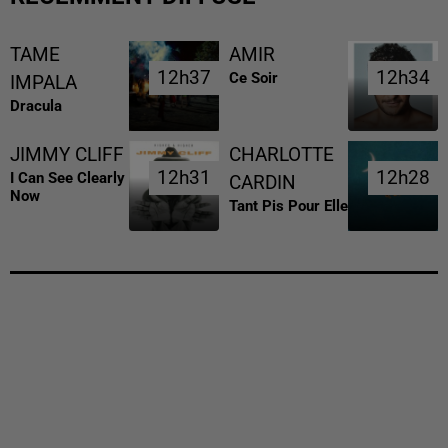
TAME
AMIR
12h37
12h37
12h34
12h34
Ce Soir
IMPALA
Dracula
JIMMY CLIFF
CHARLOTTE
12h31
12h31
12h28
12h28
I Can See Clearly
CARDIN
Now
Tant Pis Pour Elle