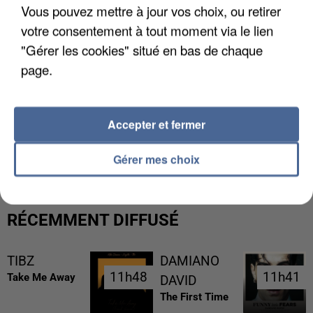
Vous pouvez mettre à jour vos choix, ou retirer
votre consentement à tout moment via le lien
"Gérer les cookies" situé en bas de chaque
page.
Accepter et fermer
LES DONNÉES DE 300 000 CLIENTS DÉROBÉES À
INTERMARCHÉ APRÈS UNE...
Gérer mes choix
RÉCEMMENT DIFFUSÉ
TIBZ
DAMIANO
11h48
11h48
11h41
11h41
Take Me Away
DAVID
The First Time