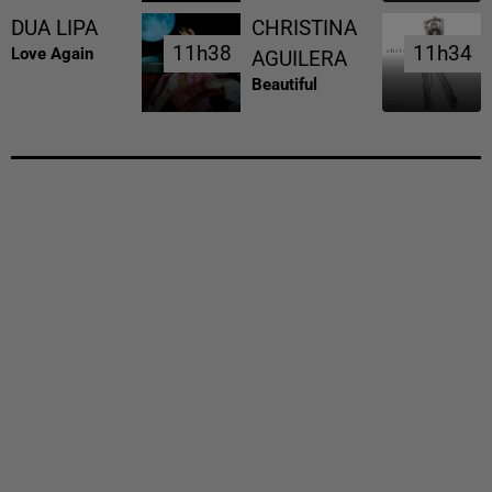
DUA LIPA
CHRISTINA
11h38
11h38
11h34
11h34
Love Again
AGUILERA
Beautiful