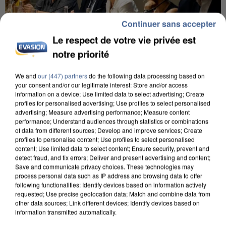
Continuer sans accepter
Le respect de votre vie privée est
notre priorité
We and
our (447) partners
do the following data processing based on
INCENDIES : L’ÎLE-DE-FRANCE LANCE UN ÉLAN
your consent and/or our legitimate interest: Store and/or access
DE SOLIDARITÉ AVEC LES...
information on a device; Use limited data to select advertising; Create
profiles for personalised advertising; Use profiles to select personalised
advertising; Measure advertising performance; Measure content
performance; Understand audiences through statistics or combinations
of data from different sources; Develop and improve services; Create
profiles to personalise content; Use profiles to select personalised
content; Use limited data to select content; Ensure security, prevent and
detect fraud, and fix errors; Deliver and present advertising and content;
Save and communicate privacy choices. These technologies may
process personal data such as IP address and browsing data to offer
following functionalities: Identify devices based on information actively
requested; Use precise geolocation data; Match and combine data from
other data sources; Link different devices; Identify devices based on
information transmitted automatically.