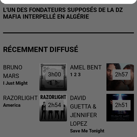
L’UN DES FONDATEURS SUPPOSÉS DE LA DZ
MAFIA INTERPELLÉ EN ALGÉRIE
RÉCEMMENT DIFFUSÉ
BRUNO
AMEL BENT
3h00
3h00
2h57
2h57
1 2 3
MARS
I Just Might
RAZORLIGHT
DAVID
2h54
2h54
2h51
2h51
America
GUETTA &
JENNIFER
LOPEZ
Save Me Tonight