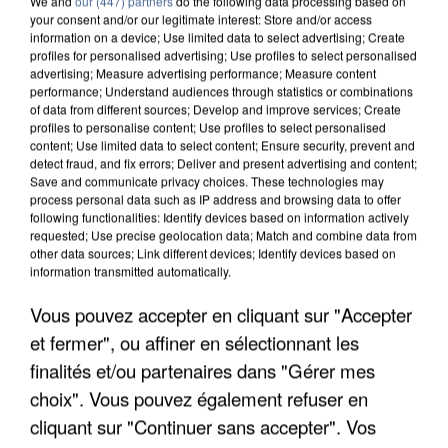
We and
our (447) partners
do the following data processing based on
your consent and/or our legitimate interest: Store and/or access
information on a device; Use limited data to select advertising; Create
profiles for personalised advertising; Use profiles to select personalised
advertising; Measure advertising performance; Measure content
performance; Understand audiences through statistics or combinations
of data from different sources; Develop and improve services; Create
profiles to personalise content; Use profiles to select personalised
content; Use limited data to select content; Ensure security, prevent and
detect fraud, and fix errors; Deliver and present advertising and content;
Save and communicate privacy choices. These technologies may
process personal data such as IP address and browsing data to offer
following functionalities: Identify devices based on information actively
requested; Use precise geolocation data; Match and combine data from
other data sources; Link different devices; Identify devices based on
information transmitted automatically.
UNE TOURISTE DE L’OISE EMPORTÉE PAR UNE
COULÉE DE BOUE EN HAUTE-SAVOIE
Vous pouvez accepter en cliquant sur "Accepter
et fermer", ou affiner en sélectionnant les
finalités et/ou partenaires dans "Gérer mes
choix". Vous pouvez également refuser en
cliquant sur "Continuer sans accepter". Vos