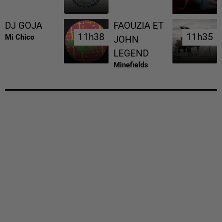
DJ GOJA
FAOUZIA ET
11h38
11h38
11h35
11h35
Mi Chico
JOHN
LEGEND
Minefields