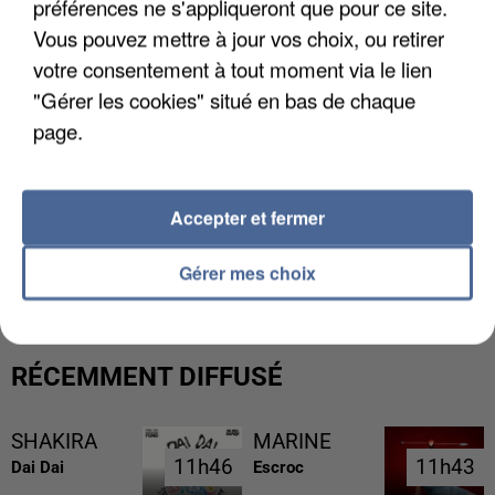
préférences ne s'appliqueront que pour ce site.
Vous pouvez mettre à jour vos choix, ou retirer
votre consentement à tout moment via le lien
"Gérer les cookies" situé en bas de chaque
page.
Accepter et fermer
LES DONNÉES DE 300 000 CLIENTS DÉROBÉES À
INTERMARCHÉ APRÈS UNE...
Gérer mes choix
RÉCEMMENT DIFFUSÉ
SHAKIRA
MARINE
11h46
11h46
11h43
11h43
Dai Dai
Escroc