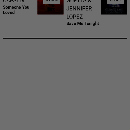
CAPALDI
GUETTA &
Someone You
JENNIFER
Loved
LOPEZ
Save Me Tonight