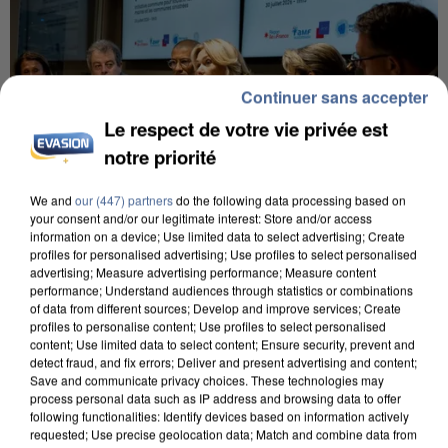
Continuer sans accepter
Le respect de votre vie privée est
notre priorité
We and
our (447) partners
do the following data processing based on
your consent and/or our legitimate interest: Store and/or access
information on a device; Use limited data to select advertising; Create
profiles for personalised advertising; Use profiles to select personalised
INCENDIES : L’ÎLE-DE-FRANCE LANCE UN ÉLAN
advertising; Measure advertising performance; Measure content
DE SOLIDARITÉ AVEC LES...
performance; Understand audiences through statistics or combinations
of data from different sources; Develop and improve services; Create
profiles to personalise content; Use profiles to select personalised
content; Use limited data to select content; Ensure security, prevent and
detect fraud, and fix errors; Deliver and present advertising and content;
Save and communicate privacy choices. These technologies may
process personal data such as IP address and browsing data to offer
following functionalities: Identify devices based on information actively
requested; Use precise geolocation data; Match and combine data from