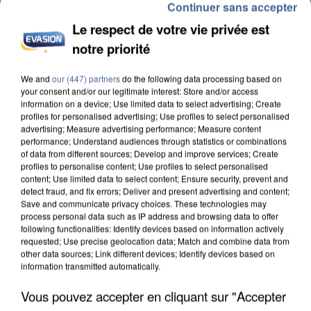
Continuer sans accepter
Le respect de votre vie privée est
notre priorité
We and
our (447) partners
do the following data processing based on
INCENDIES : L’ÎLE-DE-FRANCE LANCE UN ÉLAN
your consent and/or our legitimate interest: Store and/or access
DE SOLIDARITÉ AVEC LES...
information on a device; Use limited data to select advertising; Create
profiles for personalised advertising; Use profiles to select personalised
advertising; Measure advertising performance; Measure content
performance; Understand audiences through statistics or combinations
of data from different sources; Develop and improve services; Create
profiles to personalise content; Use profiles to select personalised
content; Use limited data to select content; Ensure security, prevent and
detect fraud, and fix errors; Deliver and present advertising and content;
Save and communicate privacy choices. These technologies may
process personal data such as IP address and browsing data to offer
following functionalities: Identify devices based on information actively
requested; Use precise geolocation data; Match and combine data from
other data sources; Link different devices; Identify devices based on
information transmitted automatically.
Vous pouvez accepter en cliquant sur "Accepter