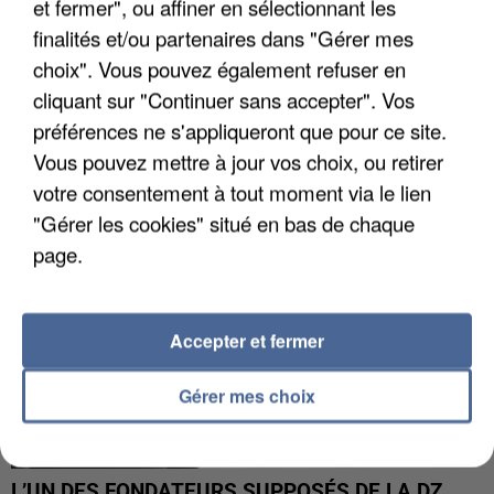
et fermer", ou affiner en sélectionnant les
finalités et/ou partenaires dans "Gérer mes
choix". Vous pouvez également refuser en
APRÈS TOUTES CES CANICULES, LES REFUGES
DE FAUNE SAUVAGE SONT...
cliquant sur "Continuer sans accepter". Vos
préférences ne s'appliqueront que pour ce site.
Vous pouvez mettre à jour vos choix, ou retirer
votre consentement à tout moment via le lien
"Gérer les cookies" situé en bas de chaque
page.
Accepter et fermer
Gérer mes choix
L’UN DES FONDATEURS SUPPOSÉS DE LA DZ