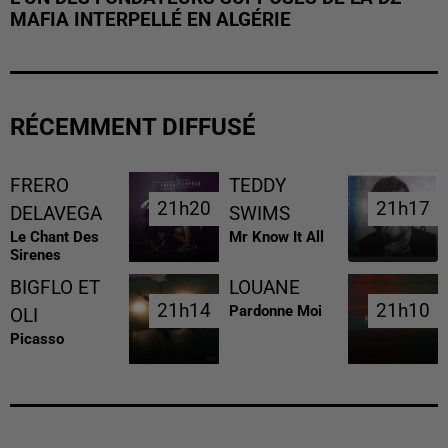
MAFIA INTERPELLÉ EN ALGÉRIE
RÉCEMMENT DIFFUSÉ
FRERO
TEDDY
21h20
21h20
21h17
21h17
DELAVEGA
SWIMS
Le Chant Des
Mr Know It All
Sirenes
BIGFLO ET
LOUANE
21h14
21h14
21h10
21h10
Pardonne Moi
OLI
Picasso