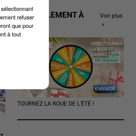
e
 sélectionnant
h
ACTUELLEMENT À
Voir plus
lement refuser
t
GAGNER
eront que pour
nt à tout
TOURNEZ LA ROUE DE L'ÉTÉ !