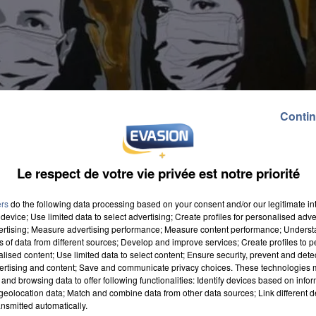
Contin
Le respect de votre vie privée est notre priorité
ers
do the following data processing based on your consent and/or our legitimate int
device; Use limited data to select advertising; Create profiles for personalised adver
vertising; Measure advertising performance; Measure content performance; Unders
ns of data from different sources; Develop and improve services; Create profiles to 
alised content; Use limited data to select content; Ensure security, prevent and detect
ertising and content; Save and communicate privacy choices. These technologies
and browsing data to offer following functionalities: Identify devices based on infor
eolocation data; Match and combine data from other data sources; Link different de
u aujourd'hui en Picardie. Revalorisation générale de
nsmitted automatically.