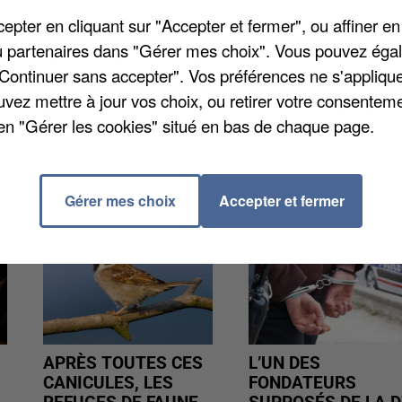
il, arrêt des fermetures de lits et de services, plan d
pter en cliquant sur "Accepter et fermer", ou affiner en
 Du côté de Beauvais, la mobilisation aura lieu à 14
/ou partenaires dans "Gérer mes choix". Vous pouvez éga
us de manifestants possible pour se faire entendre e
"Continuer sans accepter". Vos préférences ne s'appliqu
uvez mettre à jour vos choix, ou retirer votre consenteme
en "Gérer les cookies" situé en bas de chaque page.
Gérer mes choix
Accepter et fermer
APRÈS TOUTES CES
L’UN DES
CANICULES, LES
FONDATEURS