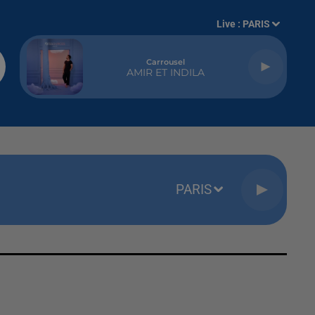
Live :
PARIS
Carrousel
AMIR ET INDILA
PARIS