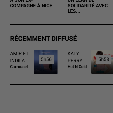
À SON EX-
UN ÉLAN DE
COMPAGNE À NICE
SOLIDARITÉ AVEC
LES...
RÉCEMMENT DIFFUSÉ
AMIR ET
KATY
5h56
5h56
5h53
5h53
INDILA
PERRY
Carrousel
Hot N Cold