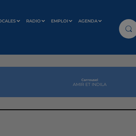
OCALES
RADIO
EMPLOI
AGENDA
Carrousel
AMIR ET INDILA