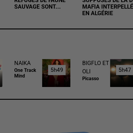
REFUGES DE FAUNE
SUPPOSÉS DE LA D
SAUVAGE SONT...
MAFIA INTERPELL
EN ALGÉRIE
NAIKA
BIGFLO ET
5h49
5h49
5h47
5h47
One Track
OLI
Mind
Picasso