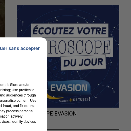
uer sans accepter
erest: Store and/or
tising; Use profiles to
tand audiences through
personalise content; Use
 fraud, and fix errors;
 may process personal
L'HOROSCOPE EVASION
mation actively
vices; Identify devices
s