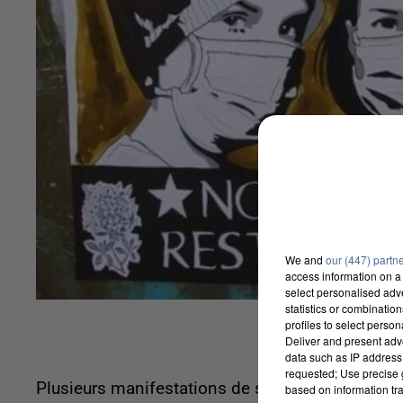
We and
our (447) partn
access information on a 
select personalised ad
statistics or combinatio
profiles to select person
Deliver and present adv
data such as IP address 
requested; Use precise g
Plusieurs manifestations de soignants auront lie
based on information tra