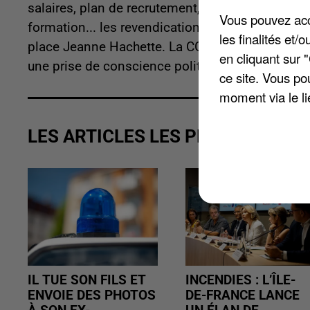
salaires, plan de recrutement, conditions de trava
Vous pouvez acce
formation... les revendications sont nombreuses.
les finalités et
place Jeanne Hachette. La CGT espère voir le pl
en cliquant sur 
une prise de conscience politique.
ce site. Vous po
moment via le li
LES ARTICLES LES PLUS VUS
IL TUE SON FILS ET
INCENDIES : L’ÎLE-
ENVOIE DES PHOTOS
DE-FRANCE LANCE